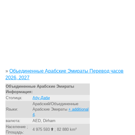
»
Объединенные Арабские Эмираты Перевод часов
2026, 2027
Объединенные Арабские Эмираты
Информация:
Столица:
Абу-Даби
Арабский/Объединенные
Языки:
Арабские Эмираты
+ additional
4
.
валюта:
AED, Dirham
Население ;
4 975 593
; 82 880 km²
Площадь: