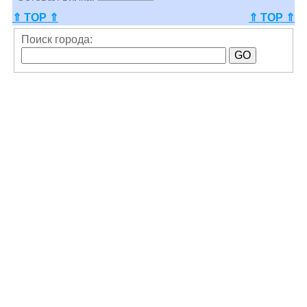
⇑ TOP ⇑
⇑ TOP ⇑
Поиск города: