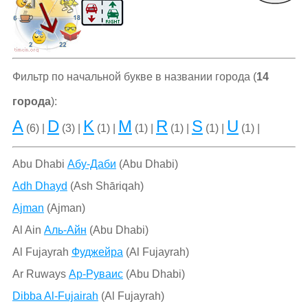
Фильтр по начальной букве в названии города (
14
города
):
A
D
K
M
R
S
U
(6) |
(3) |
(1) |
(1) |
(1) |
(1) |
(1) |
Abu Dhabi
Абу-Даби
(Abu Dhabi)
Adh Dhayd
(Ash Shāriqah)
Ajman
(Ajman)
Al Ain
Аль-Айн
(Abu Dhabi)
Al Fujayrah
Фуджейра
(Al Fujayrah)
Ar Ruways
Ар-Руваис
(Abu Dhabi)
Dibba Al-Fujairah
(Al Fujayrah)