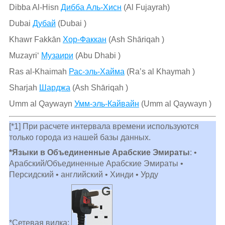
Dibba Al-Hisn
Дибба Аль-Хисн
(Al Fujayrah)
Dubai
Дубай
(Dubai )
Khawr Fakkān
Хор-Факкан
(Ash Shāriqah )
Muzayri‘
Музаири
(Abu Dhabi )
Ras al-Khaimah
Рас-эль-Хайма
(Raʼs al Khaymah )
Sharjah
Шарджа
(Ash Shāriqah )
Umm al Qaywayn
Умм-эль-Кайвайн
(Umm al Qaywayn )
[*1] При расчете интервала времени используются
только города из нашей базы данных.
*Языки в Объединенные Арабские Эмираты
: •
Арабский/Объединенные Арабские Эмираты •
Персидский • английский • Хинди • Урду
*Сетевая вилка: