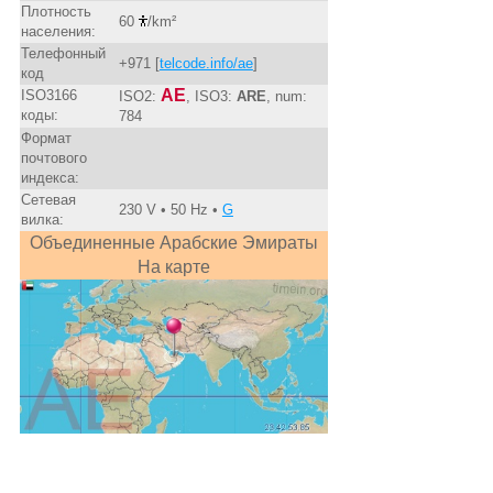
Плотность
60
/km²
населения:
Телефонный
+971 [
telcode.info/ae
]
код
AE
ISO3166
ISO2:
, ISO3:
ARE
, num:
коды:
784
Формат
почтового
индекса:
Сетевая
230 V • 50 Hz •
G
вилка:
Объединенные Арабские Эмираты
На карте