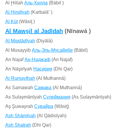
Al Ḩillah
Аль-Хилла
(Bābil )
Al Hindīyah
(Karbalāʼ )
Al Kūt
(Wāsiţ )
Al Mawşil al Jadīdah
(Nīnawá )
Al Miqdādīyah
(Diyālá)
Al Musayyib
Аль-Эль-Мусайибе
(Bābil)
An Najaf
Ан-Наджаф
(An Najaf)
An Nāşirīyah
Насирия
(Dhi Qar)
Ar Rumaythah
(Al Muthanná)
As Samawah
Самава
(Al Muthanná)
As Sulaymānīyah
Сулеймания
(As Sulaymānīyah)
Aş Şuwayrah
Сувайра
(Wāsiţ)
Ash Shāmīyah
(Al Qādisīyah)
Ash Shaţrah
(Dhi Qar)