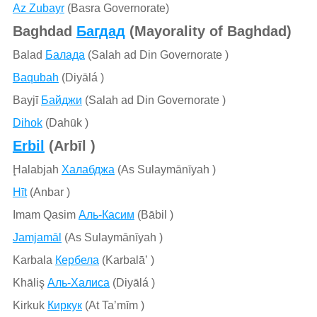
Az Zubayr
(Basra Governorate)
Baghdad
Багдад
(Mayorality of Baghdad)
Balad
Балада
(Salah ad Din Governorate )
Baqubah
(Diyālá )
Bayjī
Байджи
(Salah ad Din Governorate )
Dihok
(Dahūk )
Erbil
(Arbīl )
Ḩalabjah
Халабджа
(As Sulaymānīyah )
Hīt
(Anbar )
Imam Qasim
Аль-Касим
(Bābil )
Jamjamāl
(As Sulaymānīyah )
Karbala
Кербела
(Karbalāʼ )
Khāliş
Аль-Халиса
(Diyālá )
Kirkuk
Киркук
(At Taʼmīm )