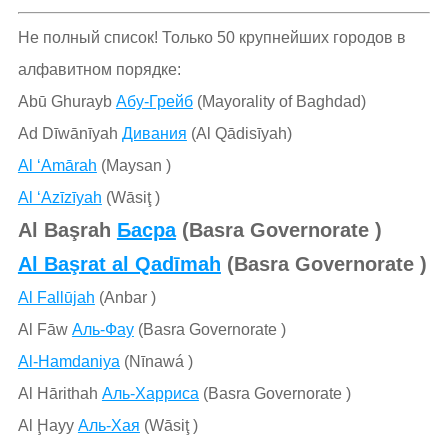
Не полный список! Только 50 крупнейших городов в
алфавитном порядке:
Abū Ghurayb
Абу-Грейб
(Mayorality of Baghdad)
Ad Dīwānīyah
Дивания
(Al Qādisīyah)
Al ‘Amārah
(Maysan )
Al ‘Azīzīyah
(Wāsiţ )
Al Başrah
Басра
(Basra Governorate )
Al Başrat al Qadīmah
(Basra Governorate )
Al Fallūjah
(Anbar )
Al Fāw
Аль-Фау
(Basra Governorate )
Al-Hamdaniya
(Nīnawá )
Al Hārithah
Аль-Харриса
(Basra Governorate )
Al Ḩayy
Аль-Хая
(Wāsiţ )