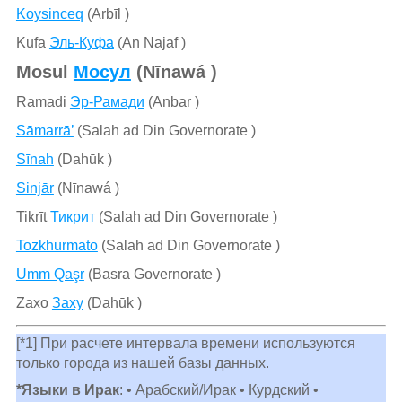
Koysinceq
(Arbīl )
Kufa
Эль-Куфа
(An Najaf )
Mosul
Мосул
(Nīnawá )
Ramadi
Эр-Рамади
(Anbar )
Sāmarrā’
(Salah ad Din Governorate )
Sīnah
(Dahūk )
Sinjār
(Nīnawá )
Tikrīt
Тикрит
(Salah ad Din Governorate )
Tozkhurmato
(Salah ad Din Governorate )
Umm Qaşr
(Basra Governorate )
Zaxo
Заху
(Dahūk )
[*1] При расчете интервала времени используются
только города из нашей базы данных.
*Языки в Ирак
: • Арабский/Ирак • Курдский •