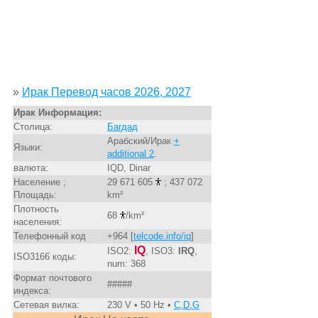
»
Ирак Перевод часов 2026, 2027
Ирак Информация:
Столица:
Багдад
Арабский/Ирак
+
Языки:
additional 2
.
валюта:
IQD, Dinar
Население ;
29 671 605
; 437 072
Площадь:
km²
Плотность
68
/km²
населения:
Телефонный код
+964 [
telcode.info/iq
]
IQ
ISO2:
, ISO3:
IRQ
,
ISO3166 коды:
num: 368
Формат почтового
#####
индекса:
Сетевая вилка:
230 V • 50 Hz •
C,D,G