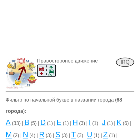
Правосторонее движение
IRQ
Фильтр по начальной букве в названии города (
68
города
):
A
B
D
E
H
I
J
K
(33) |
(5) |
(1) |
(1) |
(3) |
(1) |
(1) |
(6) |
M
N
R
S
T
U
Z
(2) |
(4) |
(3) |
(3) |
(3) |
(1) |
(1) |