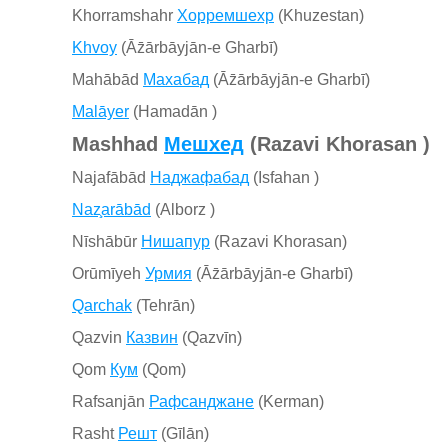
Khorramshahr
Хорремшехр
(Khuzestan)
Khvoy
(Āz̄ārbāyjān-e Gharbī)
Mahābād
Махабад
(Āz̄ārbāyjān-e Gharbī)
Malāyer
(Hamadān )
Mashhad
Мешхед
(Razavi Khorasan )
Najafābād
Наджафабад
(Isfahan )
Naz̧arābād
(Alborz )
Nīshābūr
Нишапур
(Razavi Khorasan)
Orūmīyeh
Урмия
(Āz̄ārbāyjān-e Gharbī)
Qarchak
(Tehrān)
Qazvin
Казвин
(Qazvīn)
Qom
Кум
(Qom)
Rafsanjān
Рафсанджане
(Kerman)
Rasht
Решт
(Gīlān)