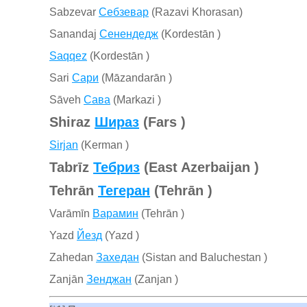
Sabzevar
Себзевар
(Razavi Khorasan)
Sanandaj
Сенендедж
(Kordestān )
Saqqez
(Kordestān )
Sari
Сари
(Māzandarān )
Sāveh
Сава
(Markazi )
Shiraz
Шираз
(Fars )
Sirjan
(Kerman )
Tabrīz
Тебриз
(East Azerbaijan )
Tehrān
Тегеран
(Tehrān )
Varāmīn
Варамин
(Tehrān )
Yazd
Йезд
(Yazd )
Zahedan
Захедан
(Sistan and Baluchestan )
Zanjān
Зенджан
(Zanjan )