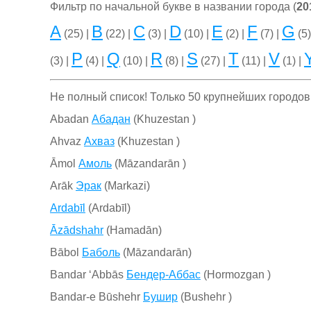
Фильтр по начальной букве в названии города (
20
A
B
C
D
E
F
G
(25) |
(22) |
(3) |
(10) |
(2) |
(7) |
(5)
P
Q
R
S
T
V
(3) |
(4) |
(10) |
(8) |
(27) |
(11) |
(1) |
Не полный список! Только 50 крупнейших городов
Abadan
Абадан
(Khuzestan )
Ahvaz
Ахваз
(Khuzestan )
Āmol
Амоль
(Māzandarān )
Arāk
Эрак
(Markazi)
Ardabīl
(Ardabīl)
Āzādshahr
(Hamadān)
Bābol
Баболь
(Māzandarān)
Bandar ‘Abbās
Бендер-Аббас
(Hormozgan )
Bandar-e Būshehr
Бушир
(Bushehr )