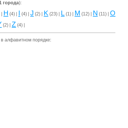
1 города
):
H
I
J
K
L
M
N
O
 |
(4) |
(4) |
(2) |
(23) |
(1) |
(12) |
(11) |
Y
Z
(2) |
(4) |
 в алфавитном порядке: