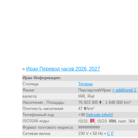
»
Иран Перевод часов 2026, 2027
Иран Информация:
Столица:
Тегеран
Языки:
Персидский/Иран
+ additional 1
.
валюта:
IRR, Rial
Население ; Площадь:
76 923 300
; 1 648 000 km²
Плотность населения:
47
/km²
Телефонный код
+98 [
telcode.info/ir
]
IR
ISO3166 коды:
ISO2:
, ISO3:
IRN
, num: 364
Формат почтового индекса:
##########
Сетевая вилка:
230 V • 50 Hz •
C,F