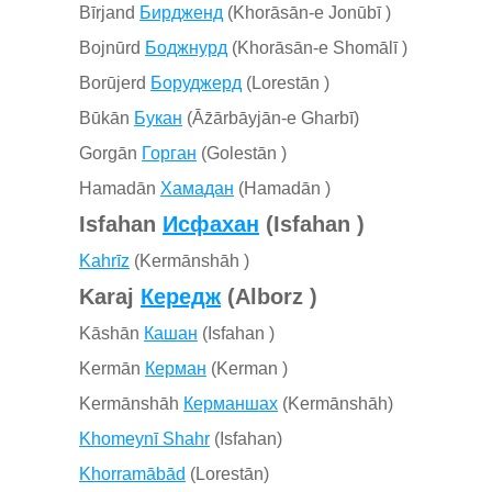
Bīrjand
Бирдженд
(Khorāsān-e Jonūbī )
Bojnūrd
Боджнурд
(Khorāsān-e Shomālī )
Borūjerd
Боруджерд
(Lorestān )
Būkān
Букан
(Āz̄ārbāyjān-e Gharbī)
Gorgān
Горган
(Golestān )
Hamadān
Хамадан
(Hamadān )
Isfahan
Исфахан
(Isfahan )
Kahrīz
(Kermānshāh )
Karaj
Кередж
(Alborz )
Kāshān
Кашан
(Isfahan )
Kermān
Керман
(Kerman )
Kermānshāh
Керманшах
(Kermānshāh)
Khomeynī Shahr
(Isfahan)
Khorramābād
(Lorestān)