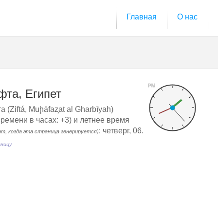
Главная
О нас
PM
фта, Египет
 (Ziftá, Muḩāfaz̧at al Gharbīyah)
ремени в часах: +3) и летнее время
: четверг, 06.
нт, когда эта страница генерируется)
аницу