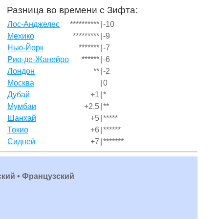
Разница во времени с Зифта:
Лос-Анджелес
**********
|
-10
Мехико
*********
|
-9
Нью-Йорк
*******
|
-7
Рио-де-Жанейро
******
|
-6
Лондон
**
|
-2
Москва
|
0
Дубай
+1
|
*
Мумбаи
+2.5
|
**
Шанхай
+5
|
*****
Токио
+6
|
******
Сидней
+7
|
*******
ский • Французский