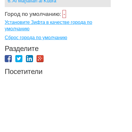
6. Al Maḩallah al Kubrá
Город по умолчанию:
-
Установите Зифта в качестве города по
умолчанию
Сброс города по умолчанию
Разделите
Посетители