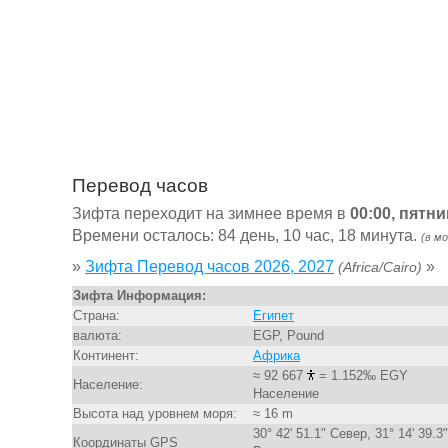
Перевод часов
Зифта переходит на зимнее время в
00:00, пятни
Времени осталось: 84 день, 10 час, 18 минута.
(в м
»
Зифта Перевод часов 2026, 2027
»
(Africa/Cairo)
Зифта Информация:
Страна:
Египет
валюта:
EGP, Pound
Континент:
Африка
≈ 92 667
= 1.152‰ EGY
Население:
Население
Высота над уровнем моря:
≈ 16 m
30° 42' 51.1" Север, 31° 14' 39.3"
Координаты GPS