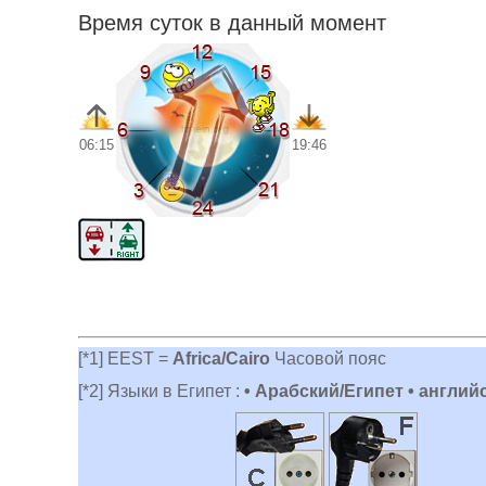
Время суток в данный момент
06:15
19:46
[*1] EEST =
Africa/Cairo
Часовой пояс
[*2] Языки в Египет :
• Арабский/Египет • англий