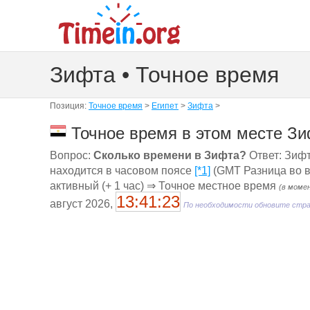
Зифта • Точное время
Позиция:
Точное время
>
Египет
>
Зифта
>
Точное время в этом месте Зи
Вопрос:
Сколько времени в Зифта?
Ответ: Зифта
находится в часовом поясе
[*1]
(GMT Разница во в
активный (+ 1 час) ⇒ Точное местное время
(в моме
13:41:23
август 2026,
По необходимости обновите стр