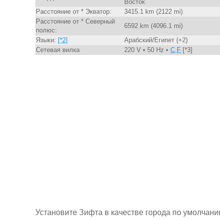
Восток
Расстояние от * Экватор:
3415.1 km (2122 mi)
Расстояние от * Северный
6592 km (4096.1 mi)
полюс:
Языки:
[*2]
Арабский/Египет (+2)
Сетевая вилка
220 V • 50 Hz •
C,F
[*3]
Установите Зифта в качестве города по умолчан