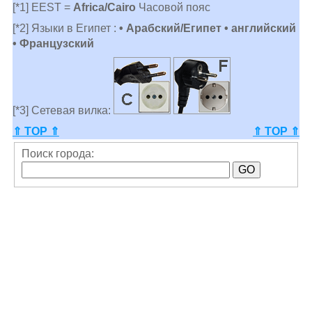
[*1] EEST =
Africa/Cairo
Часовой пояс
[*2] Языки в Египет :
• Арабский/Египет • английский
• Французский
[*3] Сетевая вилка:
⇑ TOP ⇑
⇑ TOP ⇑
Поиск города: