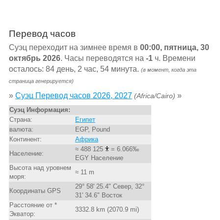
Перевод часов
Суэц переходит на зимнее время в
00:00, пятница, 30
октябрь 2026
. Часы переводятся на
-1
ч. Времени
осталось: 84 день, 2 час, 54 минута.
(в момент, когда эта
страница генерируется)
»
Суэц Перевод часов 2026, 2027
»
(Africa/Cairo)
Суэц Информация:
Страна:
Египет
валюта:
EGP, Pound
Континент:
Африка
≈ 488 125
= 6.066‰
Население:
EGY Население
Высота над уровнем
≈ 11 m
моря:
29° 58' 25.4" Север, 32°
Координаты GPS
31' 34.6" Восток
Расстояние от *
3332.8 km (2070.9 mi)
Экватор: