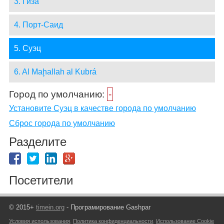
3. Гиза
4. Порт-Саид
5. Суэц
6. Al Maḩallah al Kubrá
Город по умолчанию:
-
Установите Суэц в качестве города по умолчанию
Сброс города по умолчанию
Разделите
Посетители
© 2015+
timein.org
- Програмирование Gashpar
Условия использования
,
Политика конфиденциальности
,
Использование Cookie