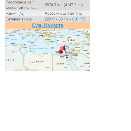
Расстояние от *
6674.3 km (4147.2 mi)
Северный полюс:
Языки:
[*2]
Арабский/Египет (+2)
Сетевая вилка
220 V • 50 Hz •
C,F
[*3]
Суэц На карте