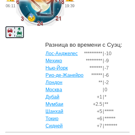
06:11
19:39
Разница во времени с Суэц:
Лос-Анджелес
**********
|
-10
Мехико
*********
|
-9
Нью-Йорк
*******
|
-7
Рио-де-Жанейро
******
|
-6
Лондон
**
|
-2
Москва
|
0
Дубай
+1
|
*
Мумбаи
+2.5
|
**
Шанхай
+5
|
*****
Токио
+6
|
******
Сидней
+7
|
*******