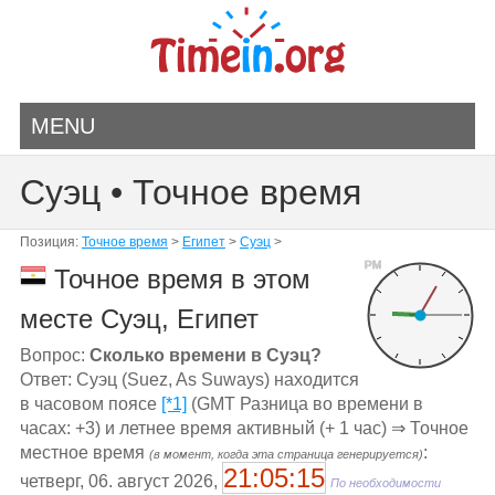
MENU
Суэц • Точное время
Позиция:
Точное время
>
Египет
>
Суэц
>
PM
Точное время в этом
месте Суэц, Египет
Вопрос:
Сколько времени в Суэц?
Ответ: Суэц (Suez, As Suways) находится
в часовом поясе
[*1]
(GMT Разница во времени в
часах: +3) и летнее время активный (+ 1 час) ⇒ Точное
местное время
:
(в момент, когда эта страница генерируется)
21:05:15
четверг, 06. август 2026,
По необходимости