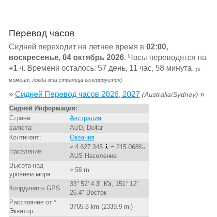
Перевод часов
Сидней переходит на летнее время в
02:00,
воскресенье, 04 октябрь 2026
. Часы переводятся на
+1
ч. Времени осталось: 57 день, 11 час, 58 минута.
(в
момент, когда эта страница генерируется)
»
Сидней Перевод часов 2026, 2027
»
(Australia/Sydney)
Сидней Информация:
Страна:
Австралия
валюта:
AUD, Dollar
Континент:
Океания
≈ 4 627 345
= 215.068‰
Население:
AUS Население
Высота над
≈ 58 m
уровнем моря:
33° 52' 4.3" Юг, 151° 12'
Координаты GPS
26.4" Восток
Расстояние от *
3765.8 km (2339.9 mi)
Экватор: