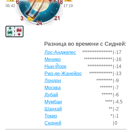
06:42
17:19
Разница во времени с Сидней:
Лос-Анджелес
*****************
|
-17
Мехико
****************
|
-16
Нью-Йорк
**************
|
-14
Рио-де-Жанейро
*************
|
-13
Лондон
*********
|
-9
Москва
*******
|
-7
Дубай
******
|
-6
Мумбаи
****
|
-4.5
Шанхай
**
|
-2
Токио
*
|
-1
Сидней
|
0