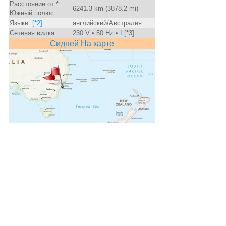
Расстояние от *
6241.3 km (3878.2 mi)
Южный полюс:
Языки:
[*2]
английский/Австралия
Сетевая вилка
230 V • 50 Hz •
I
[*3]
Сидней На карте