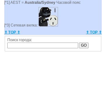
[*1] AEST =
Australia/Sydney
Часовой пояс
[*3] Сетевая вилка:
⇑ TOP ⇑
⇑ TOP ⇑
Поиск города: