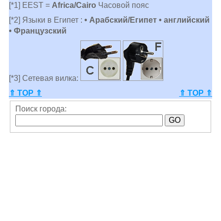
[*1] EEST =
Africa/Cairo
Часовой пояс
[*2] Языки в Египет :
• Арабский/Египет • английский
• Французский
[*3] Сетевая вилка:
⇑ TOP ⇑
⇑ TOP ⇑
Поиск города: