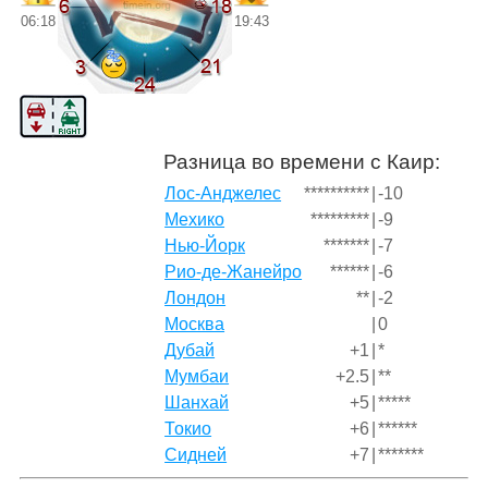
06:18
19:43
Разница во времени с Каир:
Лос-Анджелес
**********
|
-10
Мехико
*********
|
-9
Нью-Йорк
*******
|
-7
Рио-де-Жанейро
******
|
-6
Лондон
**
|
-2
Москва
|
0
Дубай
+1
|
*
Мумбаи
+2.5
|
**
Шанхай
+5
|
*****
Токио
+6
|
******
Сидней
+7
|
*******