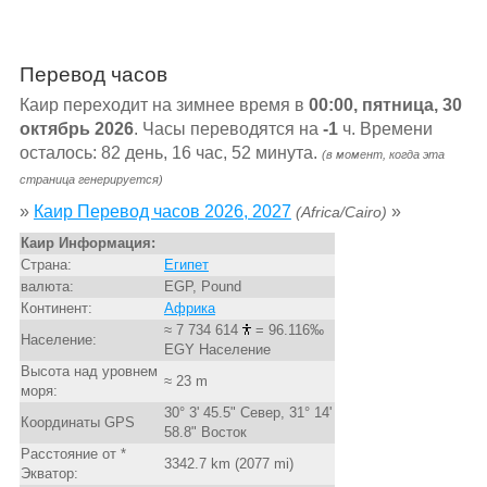
Перевод часов
Каир переходит на зимнее время в
00:00, пятница, 30
октябрь 2026
. Часы переводятся на
-1
ч. Времени
осталось: 82 день, 16 час, 52 минута.
(в момент, когда эта
страница генерируется)
»
Каир Перевод часов 2026, 2027
»
(Africa/Cairo)
Каир Информация:
Страна:
Египет
валюта:
EGP, Pound
Континент:
Африка
≈ 7 734 614
= 96.116‰
Население:
EGY Население
Высота над уровнем
≈ 23 m
моря:
30° 3' 45.5" Север, 31° 14'
Координаты GPS
58.8" Восток
Расстояние от *
3342.7 km (2077 mi)
Экватор: