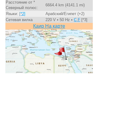
Расстояние от *
6664.4 km (4141.1 mi)
Северный полюс:
Языки:
[*2]
Арабский/Египет (+2)
Сетевая вилка
220 V • 50 Hz •
C,F
[*3]
Каир На карте