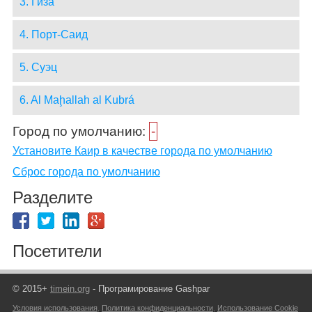
3. Гиза
4. Порт-Саид
5. Суэц
6. Al Maḩallah al Kubrá
Город по умолчанию:
-
Установите Каир в качестве города по умолчанию
Сброс города по умолчанию
Разделите
Посетители
© 2015+
timein.org
- Програмирование Gashpar
Условия использования
,
Политика конфиденциальности
,
Использование Cookie