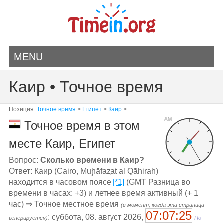
MENU
Каир • Точное время
Позиция:
Точное время
>
Египет
>
Каир
>
AM
Точное время в этом
месте Каир, Египет
Вопрос:
Сколько времени в Каир?
Ответ: Каир (Cairo, Muḩāfaz̧at al Qāhirah)
находится в часовом поясе
[*1]
(GMT Разница во
времени в часах: +3) и летнее время активный (+ 1
час) ⇒ Точное местное время
(в момент, когда эта страница
07:07:25
: суббота, 08. август 2026,
генерируется)
По