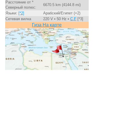
Расстояние от *
6670.5 km (4144.8 mi)
Северный полюс:
Языки:
[*2]
Арабский/Египет (+2)
Сетевая вилка
220 V • 50 Hz •
C,F
[*3]
Гиза На карте