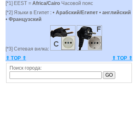
[*1] EEST =
Africa/Cairo
Часовой пояс
[*2] Языки в Египет :
• Арабский/Египет • английский
• Французский
[*3] Сетевая вилка:
⇑ TOP ⇑
⇑ TOP ⇑
Поиск города: