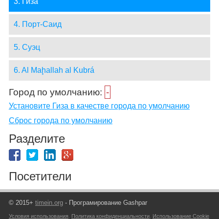
3. Гиза
4. Порт-Саид
5. Суэц
6. Al Maḩallah al Kubrá
Город по умолчанию:
-
Установите Гиза в качестве города по умолчанию
Сброс города по умолчанию
Разделите
Посетители
© 2015+
timein.org
- Програмирование Gashpar
Условия использования
,
Политика конфиденциальности
,
Использование Cookie