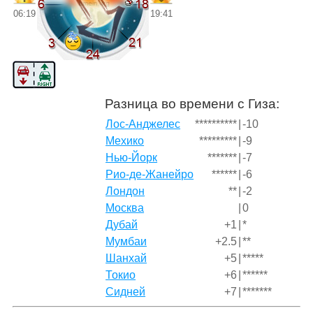
06:19
19:41
Разница во времени с Гиза:
Лос-Анджелес
**********
|
-10
Мехико
*********
|
-9
Нью-Йорк
*******
|
-7
Рио-де-Жанейро
******
|
-6
Лондон
**
|
-2
Москва
|
0
Дубай
+1
|
*
Мумбаи
+2.5
|
**
Шанхай
+5
|
*****
Токио
+6
|
******
Сидней
+7
|
*******