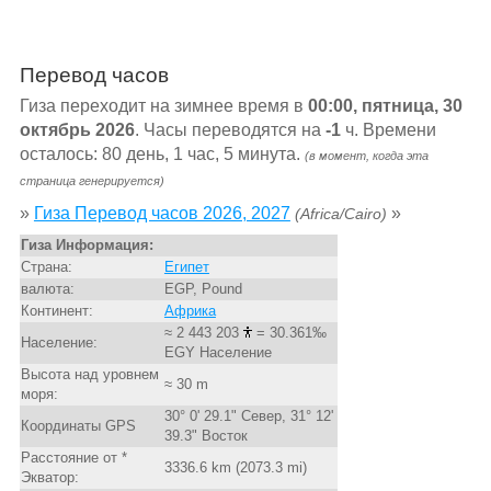
Перевод часов
Гиза переходит на зимнее время в
00:00, пятница, 30
октябрь 2026
. Часы переводятся на
-1
ч. Времени
осталось: 80 день, 1 час, 5 минута.
(в момент, когда эта
страница генерируется)
»
Гиза Перевод часов 2026, 2027
»
(Africa/Cairo)
Гиза Информация:
Страна:
Египет
валюта:
EGP, Pound
Континент:
Африка
≈ 2 443 203
= 30.361‰
Население:
EGY Население
Высота над уровнем
≈ 30 m
моря:
30° 0' 29.1" Север, 31° 12'
Координаты GPS
39.3" Восток
Расстояние от *
3336.6 km (2073.3 mi)
Экватор: