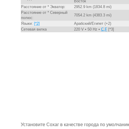
Восток
Расстояние от * Экватор:
2952.9 km (1834.8 mi)
Расстояние от * Северный
7054.2 km (4383.3 mi)
полюс:
Языки:
[*2]
Арабский/Египет (+2)
Сетевая вилка
220 V • 50 Hz •
C,F
[*3]
Установите Сохаг в качестве города по умолчани