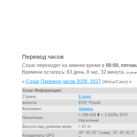
Перевод часов
Сохаг переходит на зимнее время в
00:00, пятни
Времени осталось: 83 день, 8 час, 32 минута.
(в мом
»
Сохаг Перевод часов 2026, 2027
»
(Africa/Cairo)
Сохаг Информация:
Страна:
Египет
валюта:
EGP, Pound
Континент:
Африка
≈ 209 419
= 2.602‰ EGY
Население:
Население
Высота над уровнем моря:
≈ 67 m
26° 33' 25" Север, 31° 41' 41.2"
Координаты GPS