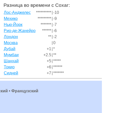
Разница во времени с Сохаг:
Лос-Анджелес
**********
|
-10
Мехико
*********
|
-9
Нью-Йорк
*******
|
-7
Рио-де-Жанейро
******
|
-6
Лондон
**
|
-2
Москва
|
0
Дубай
+1
|
*
Мумбаи
+2.5
|
**
Шанхай
+5
|
*****
Токио
+6
|
******
Сидней
+7
|
*******
ский • Французский