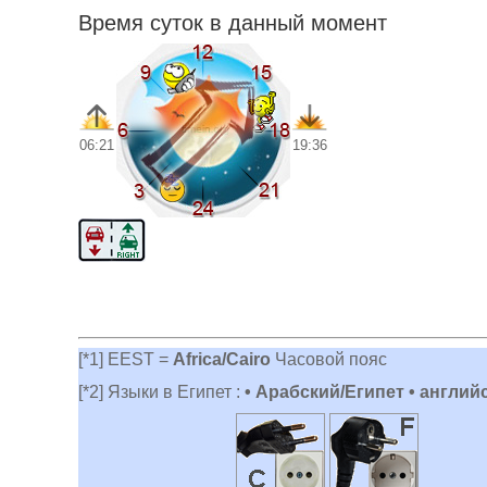
Время суток в данный момент
06:21
19:36
[*1] EEST =
Africa/Cairo
Часовой пояс
[*2] Языки в Египет :
• Арабский/Египет • англий