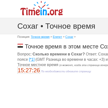
Сохаг • Точное время
Позиция:
Точное время
>
Египет
>
Сохаг
>
Точное время в этом месте Сох
Вопрос:
Сколько времени в Сохаг?
Ответ: Сохаг
поясе
[*1]
(GMT Разница во времени в часах: +3) и
Точное местное время
(в момент, когда эта страница генер
15:27:27
По необходимости обновите страницу