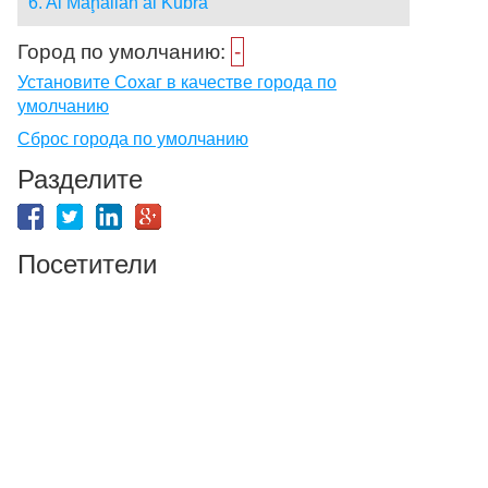
6. Al Maḩallah al Kubrá
Город по умолчанию:
-
Установите Сохаг в качестве города по
умолчанию
Сброс города по умолчанию
Разделите
Посетители