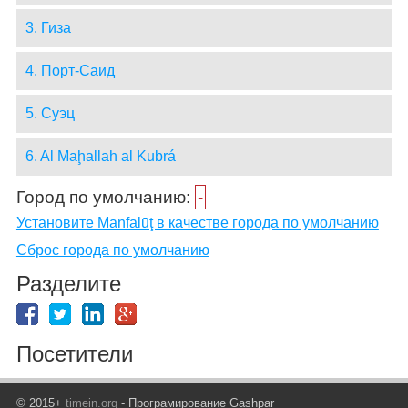
3. Гиза
4. Порт-Саид
5. Суэц
6. Al Maḩallah al Kubrá
Город по умолчанию:
-
Установите Manfalūţ в качестве города по умолчанию
Сброс города по умолчанию
Разделите
Посетители
© 2015+
timein.org
- Програмирование Gashpar