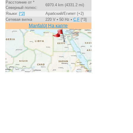
Расстояние от *
6970.4 km (4331.2 mi)
Северный полюс:
Языки:
[*2]
Арабский/Египет (+2)
Сетевая вилка
220 V • 50 Hz •
C,F
[*3]
Manfalūţ На карте