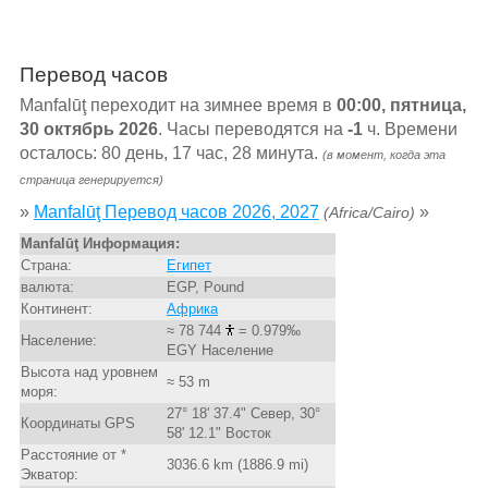
Перевод часов
Manfalūţ переходит на зимнее время в
00:00, пятница,
30 октябрь 2026
. Часы переводятся на
-1
ч. Времени
осталось: 80 день, 17 час, 28 минута.
(в момент, когда эта
страница генерируется)
»
Manfalūţ Перевод часов 2026, 2027
»
(Africa/Cairo)
Manfalūţ Информация:
Страна:
Египет
валюта:
EGP, Pound
Континент:
Африка
≈ 78 744
= 0.979‰
Население:
EGY Население
Высота над уровнем
≈ 53 m
моря:
27° 18' 37.4" Север, 30°
Координаты GPS
58' 12.1" Восток
Расстояние от *
3036.6 km (1886.9 mi)
Экватор: