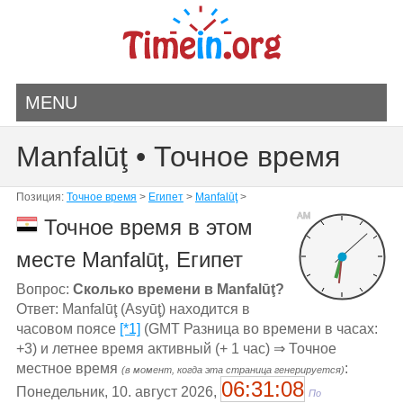
MENU
Manfalūţ • Точное время
Позиция:
Точное время
>
Египет
>
Manfalūţ
>
AM
Точное время в этом
месте Manfalūţ, Египет
Вопрос:
Сколько времени в Manfalūţ?
Ответ: Manfalūţ (Asyūţ) находится в
часовом поясе
[*1]
(GMT Разница во времени в часах:
+3) и летнее время активный (+ 1 час) ⇒ Точное
местное время
:
(в момент, когда эта страница генерируется)
06:31:08
Понедельник, 10. август 2026,
По