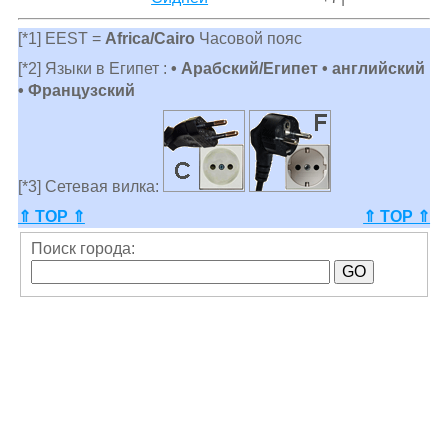
[*1] EEST =
Africa/Cairo
Часовой пояс
[*2] Языки в Египет :
• Арабский/Египет • английский
• Французский
[*3] Сетевая вилка:
⇑ TOP ⇑
⇑ TOP ⇑
Поиск города: