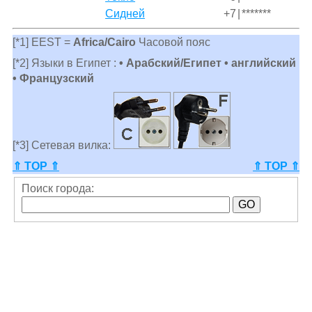
Сидней
+7
|
*******
[*1] EEST =
Africa/Cairo
Часовой пояс
[*2] Языки в Египет :
• Арабский/Египет • английский
• Французский
[*3] Сетевая вилка:
⇑ TOP ⇑
⇑ TOP ⇑
Поиск города: