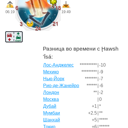
06:19
19:49
Разница во времени с Ḩawsh
‘Īsá:
Лос-Анджелес
**********
|
-10
Мехико
*********
|
-9
Нью-Йорк
*******
|
-7
Рио-де-Жанейро
******
|
-6
Лондон
**
|
-2
Москва
|
0
Дубай
+1
|
*
Мумбаи
+2.5
|
**
Шанхай
+5
|
*****
Токио
+6
|
******