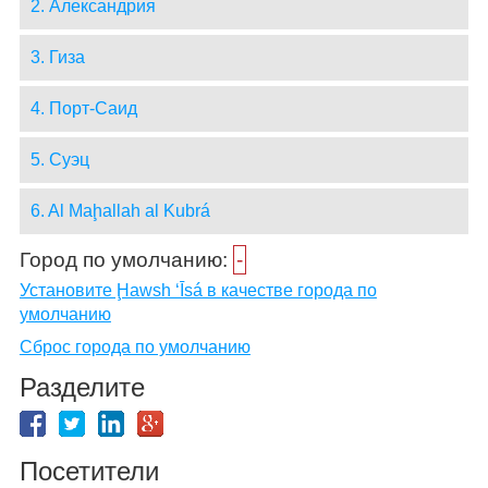
2. Александрия
3. Гиза
4. Порт-Саид
5. Суэц
6. Al Maḩallah al Kubrá
Город по умолчанию:
-
Установите Ḩawsh ‘Īsá в качестве города по
умолчанию
Сброс города по умолчанию
Разделите
Посетители