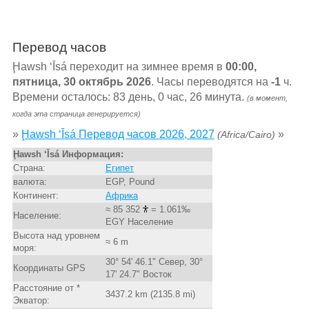
Перевод часов
Ḩawsh ‘Īsá переходит на зимнее время в
00:00,
пятница, 30 октябрь 2026
. Часы переводятся на
-1
ч.
Времени осталось: 83 день, 0 час, 26 минута.
(в момент,
когда эта страница генерируется)
»
Ḩawsh ‘Īsá Перевод часов 2026, 2027
»
(Africa/Cairo)
Ḩawsh ‘Īsá Информация:
Страна:
Египет
валюта:
EGP, Pound
Континент:
Африка
≈ 85 352
= 1.061‰
Население:
EGY Население
Высота над уровнем
≈ 6 m
моря:
30° 54' 46.1" Север, 30°
Координаты GPS
17' 24.7" Восток
Расстояние от *
3437.2 km (2135.8 mi)
Экватор: