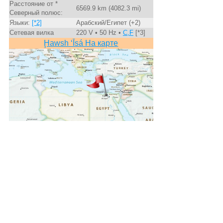
Расстояние от *
6569.9 km (4082.3 mi)
Северный полюс:
Языки:
[*2]
Арабский/Египет (+2)
Сетевая вилка
220 V • 50 Hz •
C,F
[*3]
Ḩawsh ‘Īsá На карте