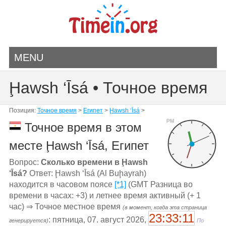
MENU
Ḩawsh ‘Īsá • Точное время
Позиция:
Точное время
>
Египет
>
Ḩawsh ‘Īsá
>
PM
Точное время в этом
месте Ḩawsh ‘Īsá, Египет
Вопрос:
Сколько времени в Ḩawsh
‘Īsá?
Ответ: Ḩawsh ‘Īsá (Al Buḩayrah)
находится в часовом поясе
[*1]
(GMT Разница во
времени в часах: +3) и летнее время активный (+ 1
час) ⇒ Точное местное время
(в момент, когда эта страница
23:33:11
: пятница, 07. август 2026,
генерируется)
По