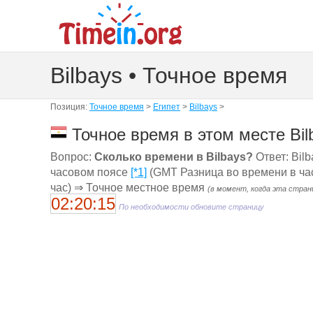
Bilbays • Точное время
Позиция:
Точное время
>
Египет
>
Bilbays
>
Точное время в этом месте Bil
Вопрос:
Сколько времени в Bilbays?
Ответ: Bilb
часовом поясе
[*1]
(GMT Разница во времени в час
час) ⇒ Точное местное время
(в момент, когда эта стран
02:20:16
По необходимости обновите страницу