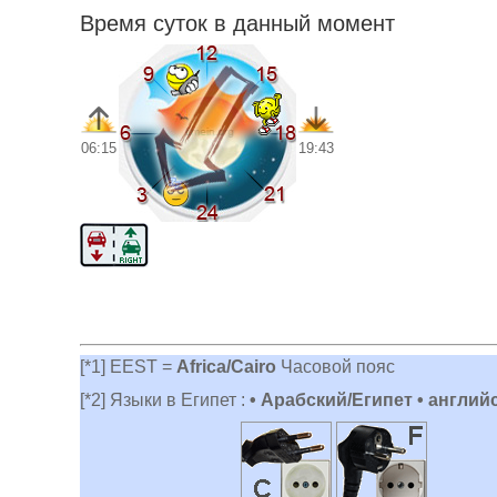
Время суток в данный момент
06:15
19:43
[*1] EEST =
Africa/Cairo
Часовой пояс
[*2] Языки в Египет :
• Арабский/Египет • англий