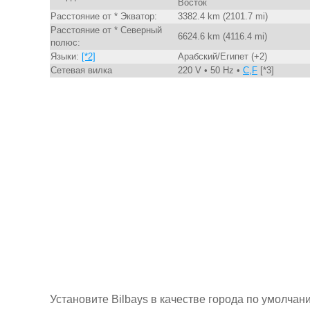
Восток
Расстояние от * Экватор:
3382.4 km (2101.7 mi)
Расстояние от * Северный
6624.6 km (4116.4 mi)
полюс:
Языки:
[*2]
Арабский/Египет (+2)
Сетевая вилка
220 V • 50 Hz •
C,F
[*3]
Установите Bilbays в качестве города по умолчан