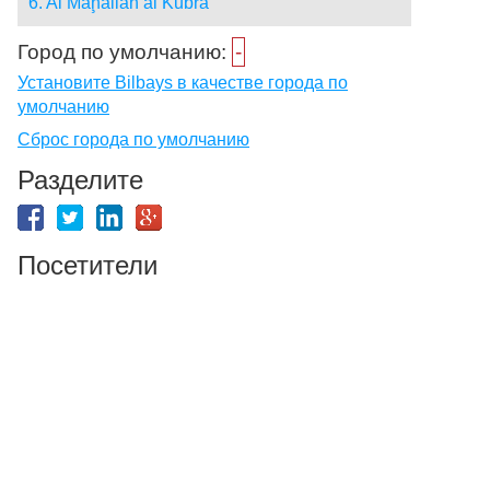
6. Al Maḩallah al Kubrá
Город по умолчанию:
-
Установите Bilbays в качестве города по
умолчанию
Сброс города по умолчанию
Разделите
Посетители