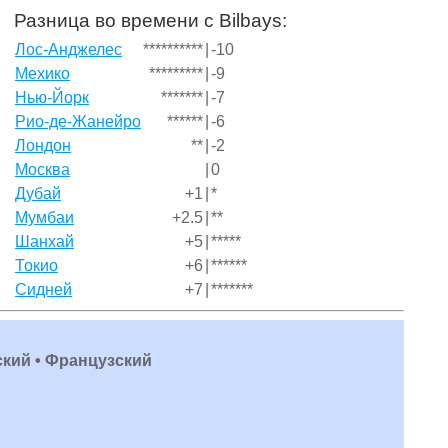
Разница во времени с Bilbays:
Лос-Анджелес
**********
|
-10
Мехико
*********
|
-9
Нью-Йорк
*******
|
-7
Рио-де-Жанейро
******
|
-6
Лондон
**
|
-2
Москва
|
0
Дубай
+1
|
*
Мумбаи
+2.5
|
**
Шанхай
+5
|
*****
Токио
+6
|
******
Сидней
+7
|
*******
ский • Французский