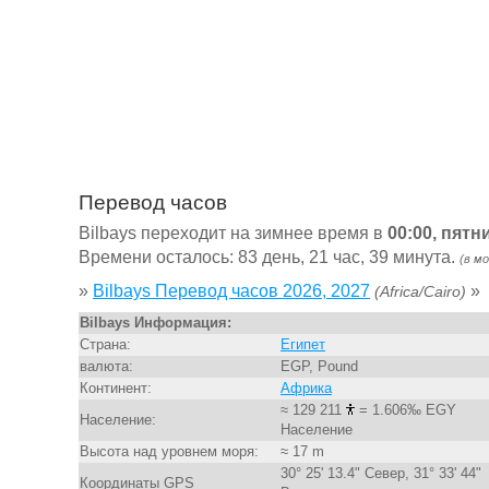
Перевод часов
Bilbays переходит на зимнее время в
00:00, пятн
Времени осталось: 83 день, 21 час, 39 минута.
(в м
»
Bilbays Перевод часов 2026, 2027
»
(Africa/Cairo)
Bilbays Информация:
Страна:
Египет
валюта:
EGP, Pound
Континент:
Африка
≈ 129 211
= 1.606‰ EGY
Население:
Население
Высота над уровнем моря:
≈ 17 m
30° 25' 13.4" Север, 31° 33' 44"
Координаты GPS