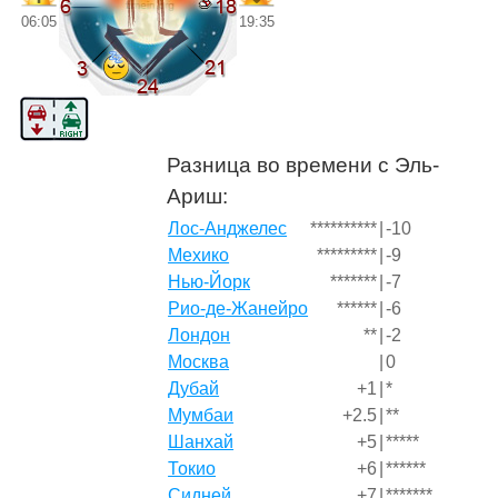
06:05
19:35
Разница во времени с Эль-
Ариш:
Лос-Анджелес
**********
|
-10
Мехико
*********
|
-9
Нью-Йорк
*******
|
-7
Рио-де-Жанейро
******
|
-6
Лондон
**
|
-2
Москва
|
0
Дубай
+1
|
*
Мумбаи
+2.5
|
**
Шанхай
+5
|
*****
Токио
+6
|
******
Сидней
+7
|
*******