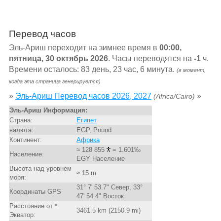
Перевод часов
Эль-Ариш переходит на зимнее время в
00:00,
пятница, 30 октябрь 2026
. Часы переводятся на
-1
ч.
Времени осталось: 83 день, 23 час, 6 минута.
(в момент,
когда эта страница генерируется)
»
Эль-Ариш Перевод часов 2026, 2027
»
(Africa/Cairo)
Эль-Ариш Информация:
Страна:
Египет
валюта:
EGP, Pound
Континент:
Африка
≈ 128 855
= 1.601‰
Население:
EGY Население
Высота над уровнем
≈ 15 m
моря:
31° 7' 53.7" Север, 33°
Координаты GPS
47' 54.4" Восток
Расстояние от *
3461.5 km (2150.9 mi)
Экватор: