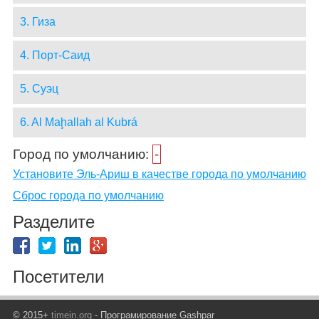
3. Гиза
4. Порт-Саид
5. Суэц
6. Al Maḩallah al Kubrá
Город по умолчанию:
-
Установите Эль-Ариш в качестве города по умолчанию
Сброс города по умолчанию
Разделите
Посетители
© 2015+
timein.org
- Програмирование Gashpar