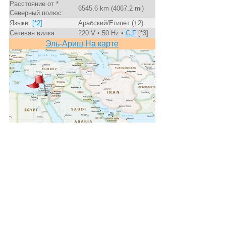
Расстояние от *
6545.6 km (4067.2 mi)
Северный полюс:
Языки:
[*2]
Арабский/Египет (+2)
Сетевая вилка
220 V • 50 Hz •
C,F
[*3]
Эль-Ариш На карте