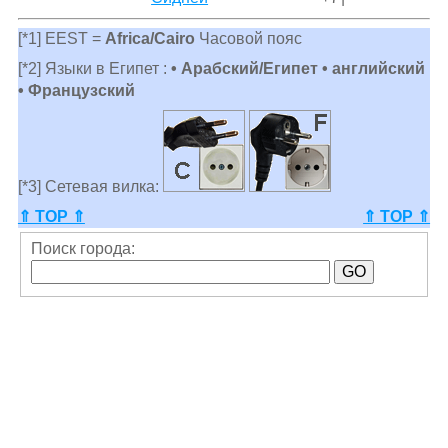
[*1] EEST =
Africa/Cairo
Часовой пояс
[*2] Языки в Египет :
• Арабский/Египет • английский
• Французский
[*3] Сетевая вилка:
⇑ TOP ⇑
⇑ TOP ⇑
Поиск города: