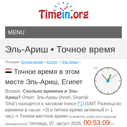
MENU
Эль-Ариш • Точное время
Позиция:
Точное время
>
Египет
>
Эль-Ариш
>
AM
Точное время в этом
месте Эль-Ариш, Египет
Вопрос:
Сколько времени в Эль-
Ариш?
Ответ: Эль-Ариш (Arish, Shamāl
Sīnāʼ) находится в часовом поясе
[*1]
(GMT Разница во
времени в часах: +3) и летнее время активный (+ 1
час) ⇒ Точное местное время
(в момент, когда эта страница
00:53:09
: пятница, 07. август 2026,
генерируется)
По