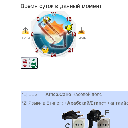
Время суток в данный момент
06:14
19:46
[*1] EEST =
Africa/Cairo
Часовой пояс
[*2] Языки в Египет :
• Арабский/Египет • англий