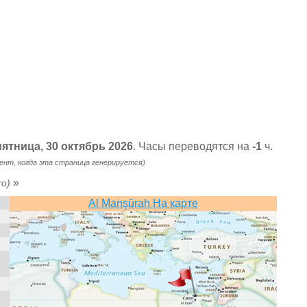
 пятница, 30 октябрь 2026
. Часы переводятся на
-1
ч.
ент, когда эта страница генерируется)
»
ro)
Al Manşūrah На карте