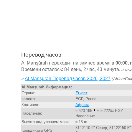
Перевод часов
Al Manşūrah переходит на зимнее время в
00:00,
Времени осталось: 84 день, 2 час, 43 минута.
(в мом
»
Al Manşūrah Перевод часов 2026, 2027
(Africa/Cai
Al Manşūrah Информация:
Страна:
Египет
валюта:
EGP, Pound
Континент:
Африка
≈ 420 195
= 5.222‰ EGY
Население:
Население
Высота над уровнем моря:
≈ 15 m
31° 2' 10.9" Север, 31° 22' 50.5"
Координаты GPS