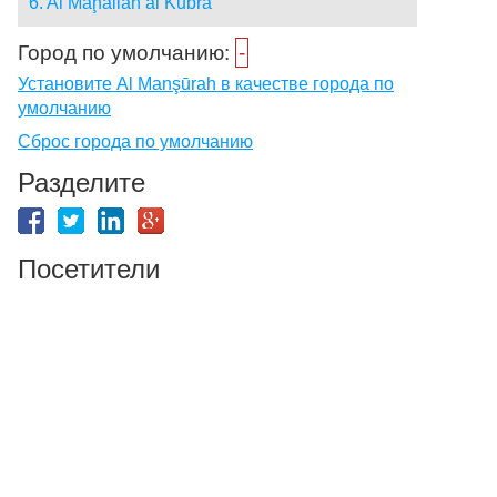
6. Al Maḩallah al Kubrá
Город по умолчанию:
-
Установите Al Manşūrah в качестве города по
умолчанию
Сброс города по умолчанию
Разделите
Посетители