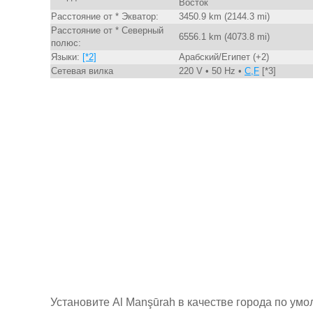
Восток
Расстояние от * Экватор:
3450.9 km (2144.3 mi)
Расстояние от * Северный
6556.1 km (4073.8 mi)
полюс:
Языки:
[*2]
Арабский/Египет (+2)
Сетевая вилка
220 V • 50 Hz •
C,F
[*3]
Установите Al Manşūrah в качестве города по ум