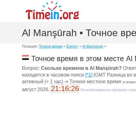
Al Manşūrah • Точное вр
Позиция:
Точное время
>
Египет
>
Al Manşūrah
>
Точное время в этом месте Al 
Вопрос:
Сколько времени в Al Manşūrah?
Ответ:
находится в часовом поясе
[*1]
(GMT Разница во в
активный (+ 1 час) ⇒ Точное местное время
(в моме
21:16:27
август 2026,
По необходимости обновите стр