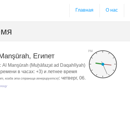
Главная
О нас
емя
PM
Manşūrah, Египет
 Al Manşūrah (Muḩāfaz̧at ad Daqahlīyah)
ремени в часах: +3) и летнее время
: четверг, 06.
нт, когда эта страница генерируется)
аницу