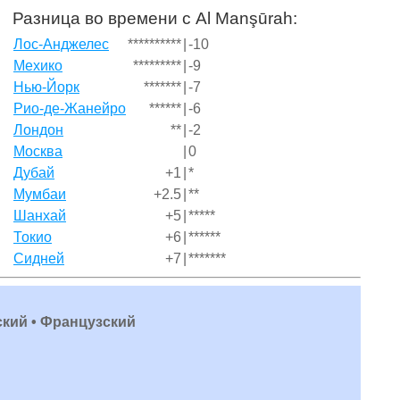
Разница во времени с Al Manşūrah:
Лос-Анджелес
**********
|
-10
Мехико
*********
|
-9
Нью-Йорк
*******
|
-7
Рио-де-Жанейро
******
|
-6
Лондон
**
|
-2
Москва
|
0
Дубай
+1
|
*
Мумбаи
+2.5
|
**
Шанхай
+5
|
*****
Токио
+6
|
******
Сидней
+7
|
*******
ский • Французский