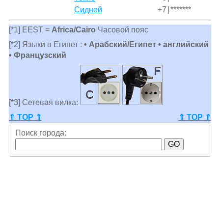
Сидней
+7
|
*******
[*1] EEST =
Africa/Cairo
Часовой пояс
[*2] Языки в Египет :
• Арабский/Египет • английский
• Французский
[*3] Сетевая вилка:
⇑ TOP ⇑
⇑ TOP ⇑
Поиск города: