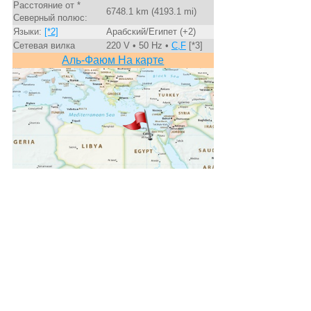
Расстояние от *
6748.1 km (4193.1 mi)
Северный полюс:
Языки:
[*2]
Арабский/Египет (+2)
Сетевая вилка
220 V • 50 Hz •
C,F
[*3]
Аль-Фаюм На карте