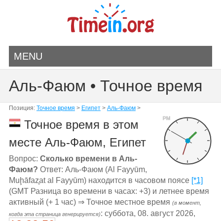
MENU
Аль-Фаюм • Точное время
Позиция:
Точное время
>
Египет
>
Аль-Фаюм
>
PM
Точное время в этом
месте Аль-Фаюм, Египет
Вопрос:
Сколько времени в Аль-
Фаюм?
Ответ: Аль-Фаюм (Al Fayyūm,
Muḩāfaz̧at al Fayyūm) находится в часовом поясе
[*1]
(GMT Разница во времени в часах: +3) и летнее время
активный (+ 1 час) ⇒ Точное местное время
(в момент,
: суббота, 08. август 2026,
когда эта страница генерируется)