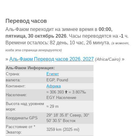
Перевод часов
Аль-Фаюм переходит на зимнее время в
00:00,
пятница, 30 октябрь 2026
. Часы переводятся на
-1
ч.
Времени осталось: 82 день, 10 час, 26 минута.
(в момент,
когда эта страница генерируется)
»
Аль-Фаюм Перевод часов 2026, 2027
»
(Africa/Cairo)
Аль-Фаюм Информация:
Страна:
Египет
валюта:
EGP, Pound
Континент:
Африка
≈ 306 393
= 3.807‰
Население:
EGY Население
Высота над уровнем
≈ 29 m
моря:
29° 18' 35.8" Север, 30°
Координаты GPS
50' 30.5" Восток
Расстояние от *
3259 km (2025 mi)
Экватор: