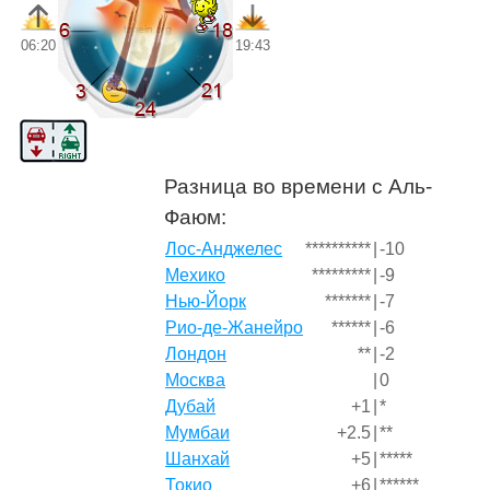
06:20
19:43
Разница во времени с Аль-
Фаюм:
Лос-Анджелес
**********
|
-10
Мехико
*********
|
-9
Нью-Йорк
*******
|
-7
Рио-де-Жанейро
******
|
-6
Лондон
**
|
-2
Москва
|
0
Дубай
+1
|
*
Мумбаи
+2.5
|
**
Шанхай
+5
|
*****
Токио
+6
|
******