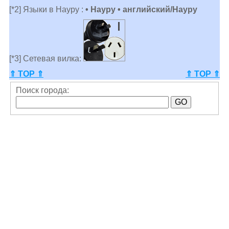
[*2] Языки в Науру :
• Науру • английский/Науру
[*3] Сетевая вилка:
⇑ TOP ⇑
⇑ TOP ⇑
Поиск города: