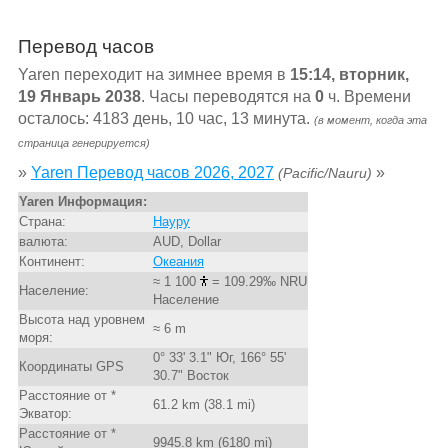
Перевод часов
Yaren переходит на зимнее время в
15:14, вторник,
19 Январь 2038
. Часы переводятся на
0
ч. Времени
осталось: 4183 день, 10 час, 13 минута.
(в момент, когда эта
страница генерируется)
»
Yaren Перевод часов 2026, 2027
»
(Pacific/Nauru)
Yaren Информация:
Страна:
Науру
валюта:
AUD, Dollar
Континент:
Океания
≈ 1 100
= 109.29‰ NRU
Население:
Население
Высота над уровнем
≈ 6 m
моря:
0° 33' 3.1" Юг, 166° 55'
Координаты GPS
30.7" Восток
Расстояние от *
61.2 km (38.1 mi)
Экватор:
Расстояние от *
9945.8 km (6180 mi)