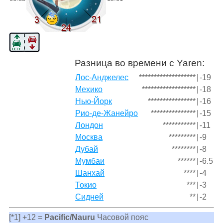
Разница во времени с Yaren:
Лос-Анджелес
*******************
|
-19
Мехико
******************
|
-18
Нью-Йорк
****************
|
-16
Рио-де-Жанейро
***************
|
-15
Лондон
***********
|
-11
Москва
*********
|
-9
Дубай
********
|
-8
Мумбаи
******
|
-6.5
Шанхай
****
|
-4
Токио
***
|
-3
Сидней
**
|
-2
[*1] +12 =
Pacific/Nauru
Часовой пояс