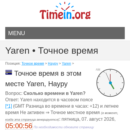
MENU
Yaren • Точное время
Позиция:
Точное время
>
Науру
>
Yaren
>
AM
Точное время в этом
месте Yaren, Науру
Вопрос:
Сколько времени в Yaren?
Ответ: Yaren находится в часовом поясе
[*1]
(GMT Разница во времени в часах: +12) и летнее
время Не активен ⇒ Точное местное время
(в момент,
: пятница, 07. август 2026,
когда эта страница генерируется)
05:00:56
По необходимости обновите страницу