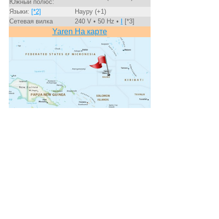
Южный полюс:
Языки:
[*2]
Науру (+1)
Сетевая вилка
240 V • 50 Hz •
I
[*3]
Yaren На карте