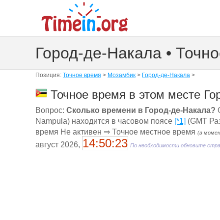
Город-де-Накала • Точн
Позиция:
Точное время
>
Мозамбик
>
Город-де-Накала
>
Точное время в этом месте Го
Вопрос:
Сколько времени в Город-де-Накала?
О
Nampula) находится в часовом поясе
[*1]
(GMT Раз
время Не активен ⇒ Точное местное время
(в моме
14:50:24
август 2026,
По необходимости обновите стр