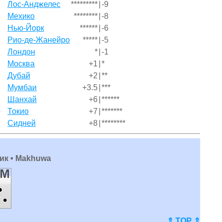
Лос-Анджелес
*********
|
-9
Мехико
********
|
-8
Нью-Йорк
******
|
-6
Рио-де-Жанейро
*****
|
-5
Лондон
*
|
-1
Москва
+1
|
*
Дубай
+2
|
**
Мумбаи
+3.5
|
***
Шанхай
+6
|
******
Токио
+7
|
*******
Сидней
+8
|
********
ик • Makhuwa
⇑ TOP ⇑