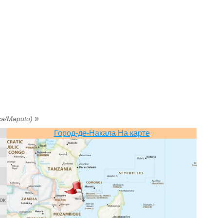
»
ica/Maputo)
Город-де-Накала На карте
ток