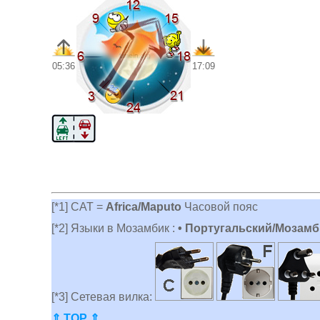
05:36
17:09
[*1] CAT =
Africa/Maputo
Часовой пояс
[*2] Языки в Мозамбик :
• Португальский/Мозамб
[*3] Сетевая вилка:
⇑ TOP ⇑