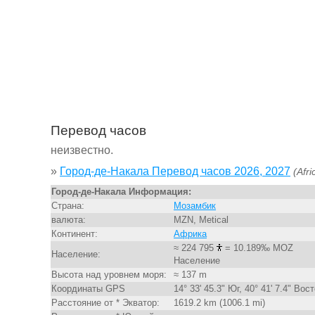
Перевод часов
неизвестно.
»
Город-де-Накала Перевод часов 2026, 2027
(Afr
Город-де-Накала Информация:
Страна:
Мозамбик
валюта:
MZN, Metical
Континент:
Африка
≈ 224 795
= 10.189‰ MOZ
Население:
Население
Высота над уровнем моря:
≈ 137 m
Координаты GPS
14° 33' 45.3" Юг, 40° 41' 7.4" Вос
Расстояние от * Экватор:
1619.2 km (1006.1 mi)