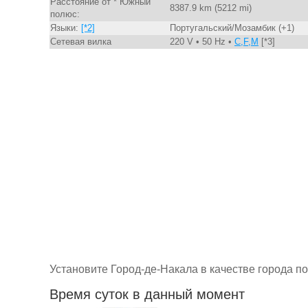
Расстояние от * Южный
8387.9 km (5212 mi)
полюс:
Языки:
[*2]
Португальский/Мозамбик (+1)
Сетевая вилка
220 V • 50 Hz •
C,F,M
[*3]
Установите Город-де-Накала в качестве города п
Время суток в данный момент