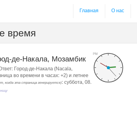
Главная
О нас
ое время
PM
род-де-Накала, Мозамбик
твет: Город-де-Накала (Nacala,
ница во времени в часах: +2) и летнее
: суббота, 08.
нт, когда эта страница генерируется)
аницу