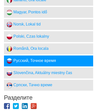
Italiano, Ora locale
Magyar, Pontos idő
Norsk, Lokal tid
Polski, Czas lokalny
Română, Ora locala
Русский, Точное время
Slovenčina, Aktuálny miestny čas
Српски, Тачно време
Разделите