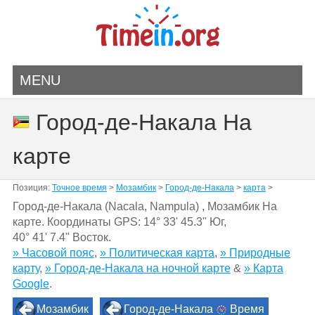
MENU
Город-де-Накала На
карте
Позиция:
Точное время
>
Мозамбик
>
Город-де-Накала
>
карта
>
Город-де-Накала (Nacala, Nampula) , Мозамбик На
карте. Координаты GPS:
14° 33' 45.3" Юг
,
40° 41' 7.4" Восток.
» Часовой пояс
,
» Политическая карта
,
» Природные
карту
,
» Город-де-Накала на ночной карте
&
» Карта
Google
.
Мозамбик
Город-де-Накала
Время