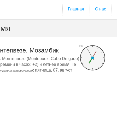
Главная
О нас
емя
PM
нтепвезе, Мозамбик
: Монтепвезе (Montepuez, Cabo Delgado)
ремени в часах: +2) и летнее время Не
: пятница, 07. август
страница генерируется)