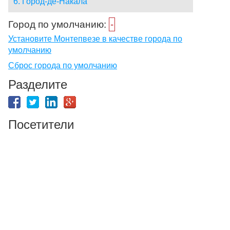
6. Город-де-Накала
Город по умолчанию:
-
Установите Монтепвезе в качестве города по
умолчанию
Сброс города по умолчанию
Разделите
Посетители