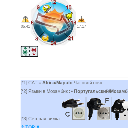
05:41
17:17
[*1] CAT =
Africa/Maputo
Часовой пояс
[*2] Языки в Мозамбик :
• Португальский/Мозамб
[*3] Сетевая вилка:
⇑ TOP ⇑