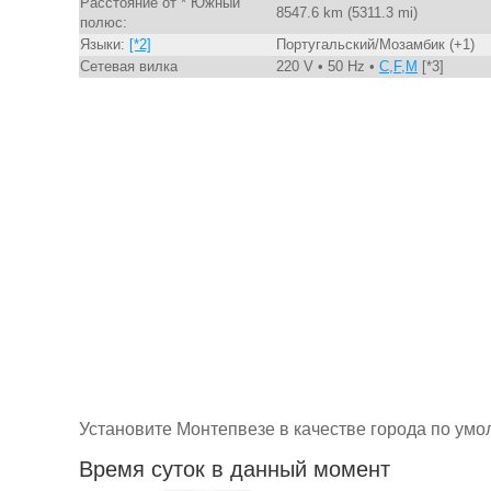
Расстояние от * Южный
8547.6 km (5311.3 mi)
полюс:
Языки:
[*2]
Португальский/Мозамбик (+1)
Сетевая вилка
220 V • 50 Hz •
C,F,M
[*3]
Установите Монтепвезе в качестве города по ум
Время суток в данный момент