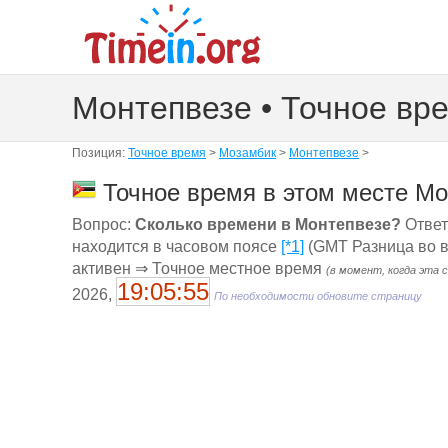
Монтепвезе • Точное вр
Позиция:
Точное время
>
Мозамбик
>
Монтепвезе
>
Точное время в этом месте Мо
Вопрос:
Сколько времени в Монтепвезе?
Ответ
находится в часовом поясе
[*1]
(GMT Разница во в
активен ⇒ Точное местное время
(в момент, когда эта 
19:05:56
2026,
По необходимости обновите страницу