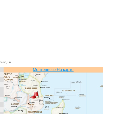
»
puto)
Монтепвезе На карте