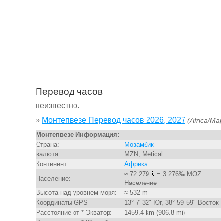
Перевод часов
неизвестно.
»
Монтепвезе Перевод часов 2026, 2027
(Africa/Ma
Монтепвезе Информация:
Страна:
Мозамбик
валюта:
MZN, Metical
Континент:
Африка
≈ 72 279
= 3.276‰ MOZ
Население:
Население
Высота над уровнем моря:
≈ 532 m
Координаты GPS
13° 7' 32" Юг, 38° 59' 59" Восток
Расстояние от * Экватор:
1459.4 km (906.8 mi)