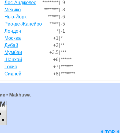
Лос-Анджелес
*********
|
-9
Мехико
********
|
-8
Нью-Йорк
******
|
-6
Рио-де-Жанейро
*****
|
-5
Лондон
*
|
-1
Москва
+1
|
*
Дубай
+2
|
**
Мумбаи
+3.5
|
***
Шанхай
+6
|
******
Токио
+7
|
*******
Сидней
+8
|
********
ик • Makhuwa
⇑ TOP ⇑