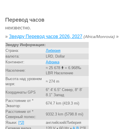
Перевод часов
неизвестно.
»
Зведру Перевод часов 2026, 2027
»
(Africa/Monrovia)
Зведру Информация:
Страна:
Либерия
валюта:
LRD, Dollar
Континент:
Африка
≈ 25 678
= 6.968‰
Население:
LBR Население
Высота над уровнем
≈ 274 m
моря:
6° 4' 6.5" Север, 8° 8'
Координаты GPS
8.1" Запад
Расстояние от *
674.7 km (419.3 mi)
Экватор:
Расстояние от *
9332.3 km (5798.8 mi)
Северный полюс:
Языки:
[*2]
английский/Либерия
Сетевая вилка
120 V • 60 Hz •
A,B
[*3]