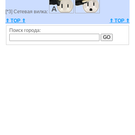
[*3] Сетевая вилка:
⇑ TOP ⇑
⇑ TOP ⇑
Поиск города: