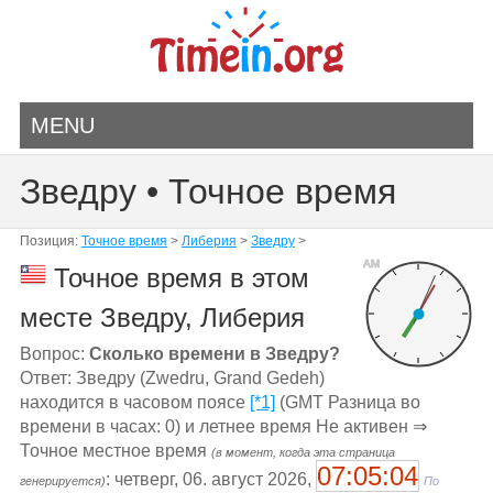
MENU
Зведру • Точное время
Позиция:
Точное время
>
Либерия
>
Зведру
>
AM
Точное время в этом
месте Зведру, Либерия
Вопрос:
Сколько времени в Зведру?
Ответ: Зведру (Zwedru, Grand Gedeh)
находится в часовом поясе
[*1]
(GMT Разница во
времени в часах: 0) и летнее время Не активен ⇒
Точное местное время
(в момент, когда эта страница
07:05:04
: четверг, 06. август 2026,
генерируется)
По