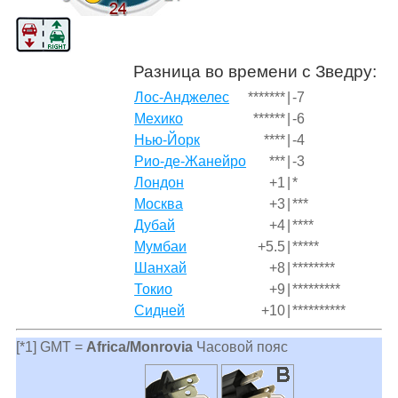
Разница во времени с Зведру:
Лос-Анджелес
*******
|
-7
Мехико
******
|
-6
Нью-Йорк
****
|
-4
Рио-де-Жанейро
***
|
-3
Лондон
+1
|
*
Москва
+3
|
***
Дубай
+4
|
****
Мумбаи
+5.5
|
*****
Шанхай
+8
|
********
Токио
+9
|
*********
Сидней
+10
|
**********
[*1] GMT =
Africa/Monrovia
Часовой пояс