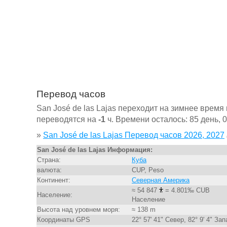
Перевод часов
San José de las Lajas переходит на зимнее время
переводятся на
-1
ч. Времени осталось: 85 день, 0
»
San José de las Lajas Перевод часов 2026, 2027
San José de las Lajas Информация:
Страна:
Куба
валюта:
CUP, Peso
Континент:
Северная Америка
≈ 54 847
= 4.801‰ CUB
Население:
Население
Высота над уровнем моря:
≈ 138 m
Координаты GPS
22° 57' 41" Север, 82° 9' 4" За