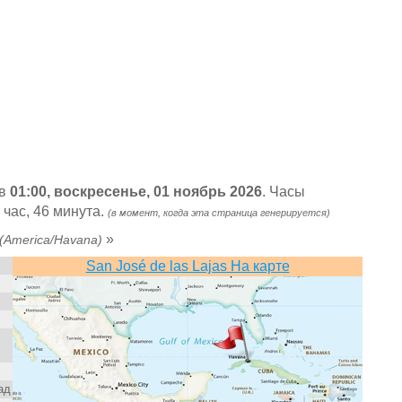
 в
01:00, воскресенье, 01 ноябрь 2026
. Часы
 час, 46 минута.
(в момент, когда эта страница генерируется)
»
(America/Havana)
San José de las Lajas На карте
пад