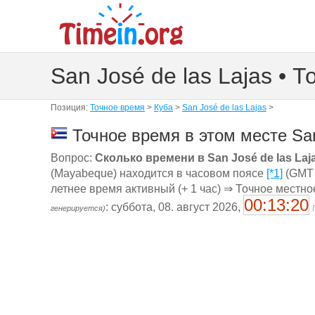
San José de las Lajas • 
Позиция:
Точное время
>
Куба
>
San José de las Lajas
>
Точное время в этом месте San 
Вопрос:
Сколько времени в San José de las Laj
(Mayabeque) находится в часовом поясе
[*1]
(GMT 
летнее время активный (+ 1 час) ⇒ Точное местн
00:13:21
: суббота, 08. август 2026,
генерируется)