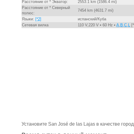
Расстояние от * Экватор:
2553.1 km (1586.4 mi)
Расстояние от * Северный
7454 km (4631.7 mi)
полюс:
Языки:
[*2]
испанский/Куба
Сетевая вилка
110 V,220 V • 60 Hz •
A,B,C,L
[*
Установите San José de las Lajas в качестве гор