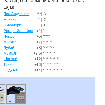
Разница во времени с San José de las
Lajas:
Лос-Анджелес
***
|
-3
Мехико
**
|
-2
Нью-Йорк
|
0
Рио-де-Жанейро
+1
|
*
Лондон
+5
|
*****
Москва
+7
|
*******
Дубай
+8
|
********
Мумбаи
+9.5
|
*********
Шанхай
+12
|
************
Токио
+13
|
*************
Сидней
+14
|
**************