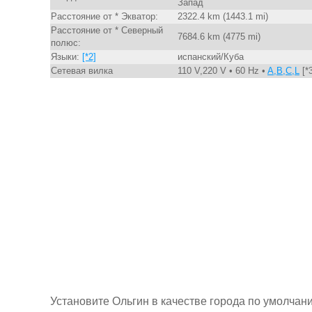
Запад
Расстояние от * Экватор:
2322.4 km (1443.1 mi)
Расстояние от * Северный
7684.6 km (4775 mi)
полюс:
Языки:
[*2]
испанский/Куба
Сетевая вилка
110 V,220 V • 60 Hz •
A,B,C,L
[*3
Установите Ольгин в качестве города по умолчан