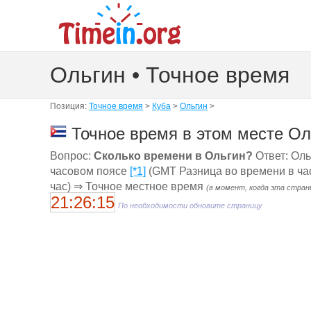
Ольгин • Точное время
Позиция:
Точное время
>
Куба
>
Ольгин
>
Точное время в этом месте Ол
Вопрос:
Сколько времени в Ольгин?
Ответ: Ольг
часовом поясе
[*1]
(GMT Разница во времени в часа
час) ⇒ Точное местное время
(в момент, когда эта стран
21:26:15
По необходимости обновите страницу