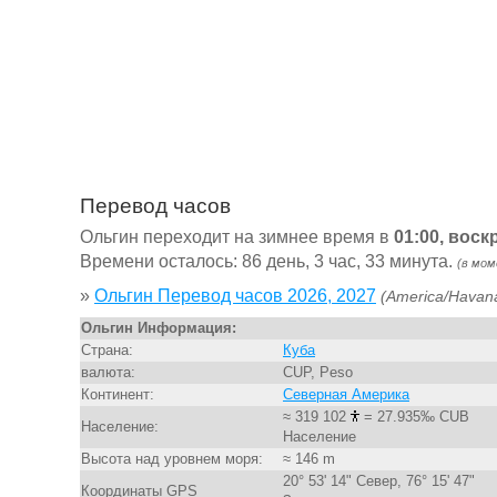
Перевод часов
Ольгин переходит на зимнее время в
01:00, воск
Времени осталось: 86 день, 3 час, 33 минута.
(в мом
»
Ольгин Перевод часов 2026, 2027
(America/Havan
Ольгин Информация:
Страна:
Куба
валюта:
CUP, Peso
Континент:
Северная Америка
≈ 319 102
= 27.935‰ CUB
Население:
Население
Высота над уровнем моря:
≈ 146 m
20° 53' 14" Север, 76° 15' 47"
Координаты GPS