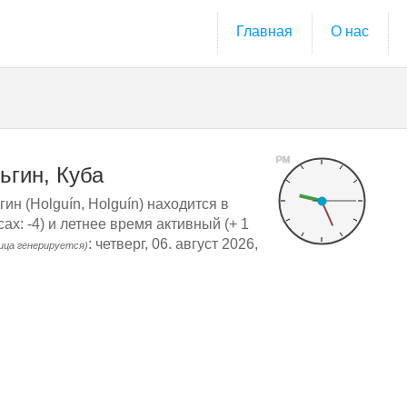
Главная
О нас
PM
ьгин, Куба
ин (Holguín, Holguín) находится в
х: -4) и летнее время активный (+ 1
: четверг, 06. август 2026,
ица генерируется)