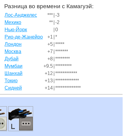
Разница во времени с Камагуэй:
Лос-Анджелес
***
|
-3
Мехико
**
|
-2
Нью-Йорк
|
0
Рио-де-Жанейро
+1
|
*
Лондон
+5
|
*****
Москва
+7
|
*******
Дубай
+8
|
********
Мумбаи
+9.5
|
*********
Шанхай
+12
|
************
Токио
+13
|
*************
Сидней
+14
|
**************