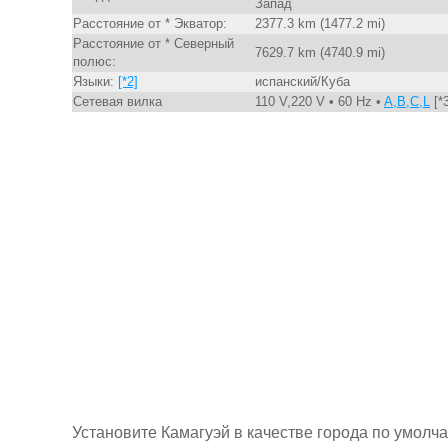
Запад
Расстояние от * Экватор:
2377.3 km (1477.2 mi)
Расстояние от * Северный
7629.7 km (4740.9 mi)
полюс:
Языки:
[*2]
испанский/Куба
Сетевая вилка
110 V,220 V • 60 Hz •
A,B,C,L
[*3
Установите Камагуэй в качестве города по умолч