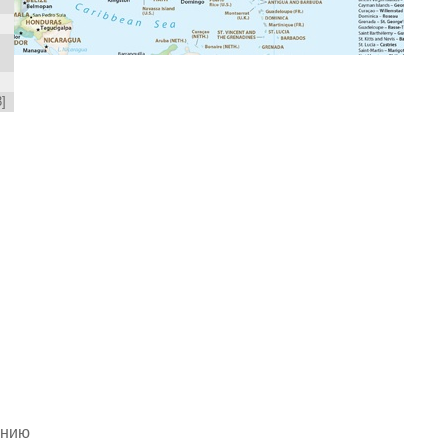
]
анию