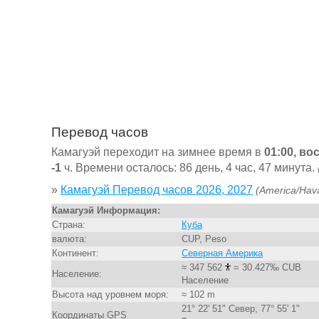
Перевод часов
Камагуэй переходит на зимнее время в
01:00, во
-1
ч. Времени осталось: 86 день, 4 час, 47 минута.
»
Камагуэй Перевод часов 2026, 2027
(America/Hav
Камагуэй Информация:
Страна:
Куба
валюта:
CUP, Peso
Континент:
Северная Америка
≈ 347 562
= 30.427‰ CUB
Население:
Население
Высота над уровнем моря:
≈ 102 m
21° 22' 51" Север, 77° 55' 1"
Координаты GPS