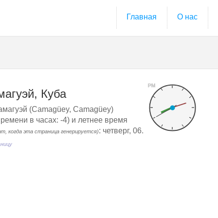
Главная
О нас
PM
магуэй, Куба
амагуэй (Camagüey, Camagüey)
емени в часах: -4) и летнее время
: четверг, 06.
нт, когда эта страница генерируется)
аницу