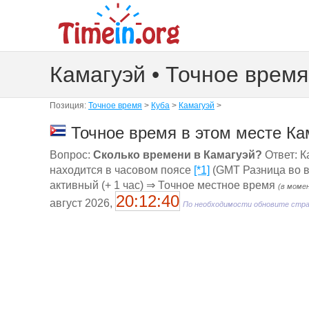
Камагуэй • Точное время
Позиция:
Точное время
>
Куба
>
Камагуэй
>
Точное время в этом месте Ка
Вопрос:
Сколько времени в Камагуэй?
Ответ: К
находится в часовом поясе
[*1]
(GMT Разница во вр
активный (+ 1 час) ⇒ Точное местное время
(в моме
20:12:40
август 2026,
По необходимости обновите стр