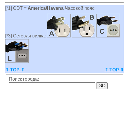
[*1] CDT =
America/Havana
Часовой пояс
[*3] Сетевая вилка:
⇑ TOP ⇑
⇑ TOP ⇑
Поиск города: