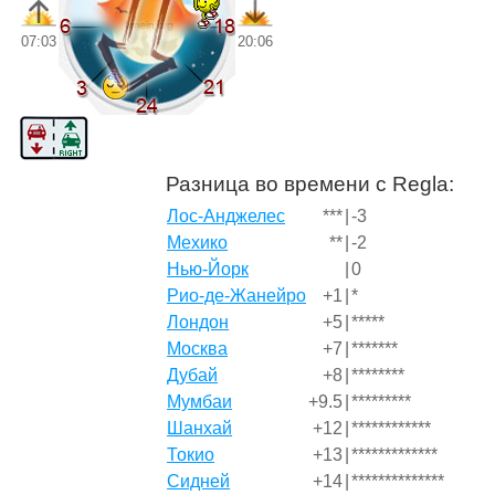
07:03
20:06
Разница во времени с Regla:
Лос-Анджелес
***
|
-3
Мехико
**
|
-2
Нью-Йорк
|
0
Рио-де-Жанейро
+1
|
*
Лондон
+5
|
*****
Москва
+7
|
*******
Дубай
+8
|
********
Мумбаи
+9.5
|
*********
Шанхай
+12
|
************
Токио
+13
|
*************
Сидней
+14
|
**************