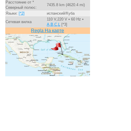
Расстояние от *
7435.8 km (4620.4 mi)
Северный полюс:
Языки:
[*2]
испанский/Куба
110 V,220 V • 60 Hz •
Сетевая вилка
A,B,C,L
[*3]
Regla На карте