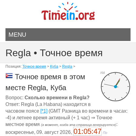
MENU
Regla • Точное время
Позиция:
Точное время
>
Куба
>
Regla
>
AM
Точное время в этом
месте Regla, Куба
Вопрос:
Сколько времени в Regla?
Ответ: Regla (La Habana) находится в
часовом поясе
[*1]
(GMT Разница во времени в часах:
-4) и летнее время активный (+ 1 час) ⇒ Точное
местное время
:
(в момент, когда эта страница генерируется)
01:05:47
воскресенье, 09. август 2026,
По