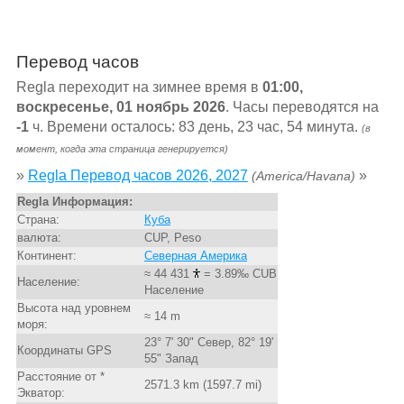
Перевод часов
Regla переходит на зимнее время в
01:00,
воскресенье, 01 ноябрь 2026
. Часы переводятся на
-1
ч. Времени осталось: 83 день, 23 час, 54 минута.
(в
момент, когда эта страница генерируется)
»
Regla Перевод часов 2026, 2027
»
(America/Havana)
Regla Информация:
Страна:
Куба
валюта:
CUP, Peso
Континент:
Северная Америка
≈ 44 431
= 3.89‰ CUB
Население:
Население
Высота над уровнем
≈ 14 m
моря:
23° 7' 30" Север, 82° 19'
Координаты GPS
55" Запад
Расстояние от *
2571.3 km (1597.7 mi)
Экватор: