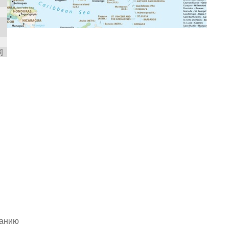
]
чанию