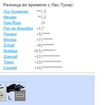
Разница во времени с Лас-Тунас:
Лос-Анджелес
***
|
-3
Мехико
**
|
-2
Нью-Йорк
|
0
Рио-де-Жанейро
+1
|
*
Лондон
+5
|
*****
Москва
+7
|
*******
Дубай
+8
|
********
Мумбаи
+9.5
|
*********
Шанхай
+12
|
************
Токио
+13
|
*************
Сидней
+14
|
**************