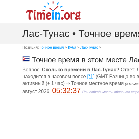
Лас-Тунас • Точное врем
Позиция:
Точное время
>
Куба
>
Лас-Тунас
>
Точное время в этом месте Ла
Вопрос:
Сколько времени в Лас-Тунас?
Ответ: Л
находится в часовом поясе
[*1]
(GMT Разница во вр
активный (+ 1 час) ⇒ Точное местное время
(в моме
05:32:37
август 2026,
По необходимости обновите стр