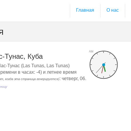
Главная
О нас
я
AM
с-Тунас, Куба
ас-Тунас (Las Tunas, Las Tunas)
емени в часах: -4) и летнее время
: четверг, 06.
нт, когда эта страница генерируется)
аницу