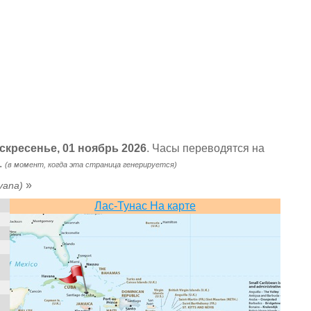
оскресенье, 01 ноябрь 2026
. Часы переводятся на
.
(в момент, когда эта страница генерируется)
»
vana)
Лас-Тунас На карте