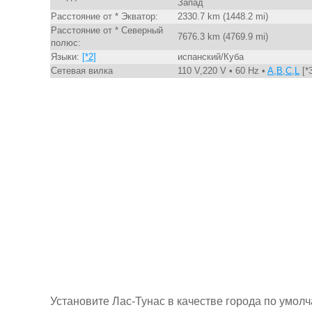
Запад
Расстояние от * Экватор:
2330.7 km (1448.2 mi)
Расстояние от * Северный
7676.3 km (4769.9 mi)
полюс:
Языки:
[*2]
испанский/Куба
Сетевая вилка
110 V,220 V • 60 Hz •
A,B,C,L
[*3
Установите Лас-Тунас в качестве города по умол