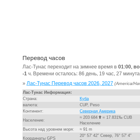
Перевод часов
Лас-Тунас переходит на зимнее время в
01:00, в
-1
ч. Времени осталось: 86 день, 19 час, 27 минута
»
Лас-Тунас Перевод часов 2026, 2027
(America/Ha
Лас-Тунас Информация:
Страна:
Куба
валюта:
CUP, Peso
Континент:
Северная Америка
≈ 203 684
= 17.831‰ CUB
Население:
Население
Высота над уровнем моря:
≈ 91 m
20° 57' 42" Север, 76° 57' 4"
Координаты GPS