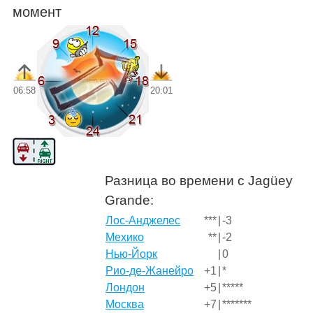
момент
06:58
20:01
Разница во времени с Jagüey
Grande:
Лос-Анджелес
***
|
-3
Мехико
**
|
-2
Нью-Йорк
|
0
Рио-де-Жанейро
+1
|
*
Лондон
+5
|
*****
Москва
+7
|
*******