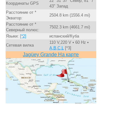
22° 31' 37" Север, 81° 7'
Координаты GPS
43" Запад
Расстояние от *
2504.8 km (1556.4 mi)
Экватор:
Расстояние от *
7502.3 km (4661.7 mi)
Северный полюс:
Языки:
[*2]
испанский/Куба
110 V,220 V • 60 Hz •
Сетевая вилка
A,B,C,L
[*3]
Jagüey Grande На карте