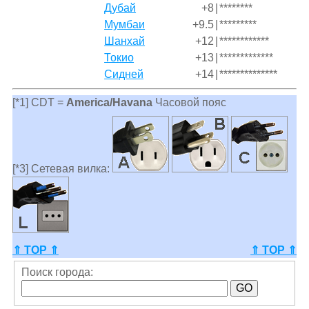
Дубай
+8
|
********
Мумбаи
+9.5
|
*********
Шанхай
+12
|
************
Токио
+13
|
*************
Сидней
+14
|
**************
[*1] CDT =
America/Havana
Часовой пояс
[*3] Сетевая вилка:
⇑ TOP ⇑
⇑ TOP ⇑
Поиск города: