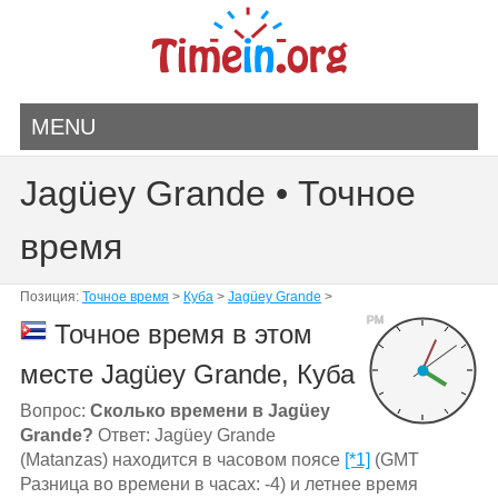
MENU
Jagüey Grande • Точное
время
Позиция:
Точное время
>
Куба
>
Jagüey Grande
>
PM
Точное время в этом
месте Jagüey Grande, Куба
Вопрос:
Сколько времени в Jagüey
Grande?
Ответ: Jagüey Grande
(Matanzas) находится в часовом поясе
[*1]
(GMT
Разница во времени в часах: -4) и летнее время