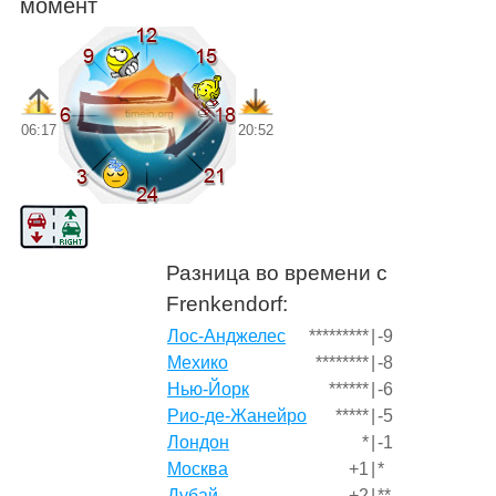
момент
06:17
20:52
Разница во времени с
Frenkendorf:
Лос-Анджелес
*********
|
-9
Мехико
********
|
-8
Нью-Йорк
******
|
-6
Рио-де-Жанейро
*****
|
-5
Лондон
*
|
-1
Москва
+1
|
*
Дубай
+2
|
**