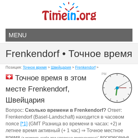
MENU
Frenkendorf • Точное время
Позиция:
Точное время
>
Швейцария
>
Frenkendorf
>
PM
Точное время в этом
месте Frenkendorf,
Швейцария
Вопрос:
Сколько времени в Frenkendorf?
Ответ:
Frenkendorf (Basel-Landschaft) находится в часовом
поясе
[*1]
(GMT Разница во времени в часах: +2) и
летнее время активный (+ 1 час) ⇒ Точное местное
время
: воскресенье,
(в момент, когда эта страница генерируется)