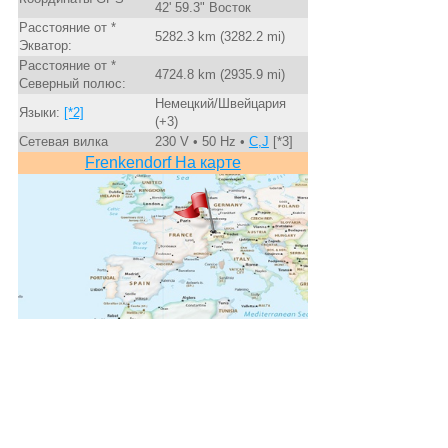
42' 59.3" Восток
Расстояние от *
5282.3 km (3282.2 mi)
Экватор:
Расстояние от *
4724.8 km (2935.9 mi)
Северный полюс:
Немецкий/Швейцария
Языки:
[*2]
(+3)
Сетевая вилка
230 V • 50 Hz •
C,J
[*3]
Frenkendorf На карте