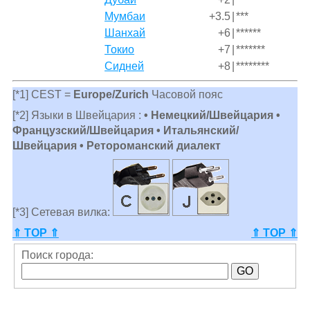
Мумбаи
+3.5
|
***
Шанхай
+6
|
******
Токио
+7
|
*******
Сидней
+8
|
********
[*1] CEST =
Europe/Zurich
Часовой пояс
[*2] Языки в Швейцария :
• Немецкий/Швейцария •
Французский/Швейцария • Итальянский/
Швейцария • Ретороманский диалект
[*3] Сетевая вилка:
⇑ TOP ⇑
⇑ TOP ⇑
Поиск города: