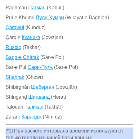
Paghmān
Пагман
(Kabul )
Pul-e Khumrī
Пули-Хумри
(Wilāyat-e Baghlān)
Qarāwul
(Kunduz)
Qarqīn
Кханика
(Jowzjān)
Rustāq
(Takhār)
Sang-e Chārak
(Sar-e Pol)
Sar-e Pul
Сари-Пуль
(Sar-e Pol)
Shahrak
(Ghowr)
Shibirghān
Шеберган
(Jowzjān)
Shīnḏanḏ
Шинданд
(Herat)
Taloqan
Таликан
(Takhār)
Zaranj
Зарандж
(Nīmrūz)
[*1] При расчете интервала времени используются
только города из нашей базы данных.