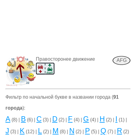
Правосторонее движение
AFG
Фильтр по начальной букве в названии города (
91
города
):
A
B
C
D
F
G
H
I
(8) |
(6) |
(3) |
(2) |
(4) |
(4) |
(2) |
(1) |
J
K
L
M
N
P
Q
R
(3) |
(12) |
(2) |
(8) |
(2) |
(5) |
(7) |
(2)