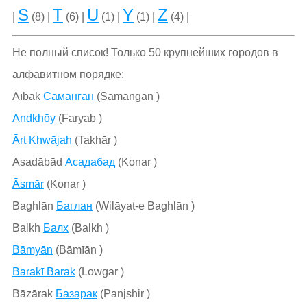
S
T
U
Y
Z
|
(8) |
(6) |
(1) |
(1) |
(4) |
Не полный список! Только 50 крупнейших городов в
алфавитном порядке:
Aībak
Саманган
(Samangān )
Andkhōy
(Faryab )
Ārt Khwājah
(Takhār )
Asadābād
Асадабад
(Konar )
Āsmār
(Konar )
Baghlān
Баглан
(Wilāyat-e Baghlān )
Balkh
Балх
(Balkh )
Bāmyān
(Bāmīān )
Barakī Barak
(Lowgar )
Bāzārak
Базарак
(Panjshir )