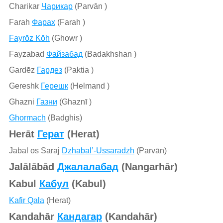
Charikar
Чарикар
(Parvān )
Farah
Фарах
(Farah )
Fayrōz Kōh
(Ghowr )
Fayzabad
Файзабад
(Badakhshan )
Gardēz
Гардез
(Paktia )
Gereshk
Герешк
(Helmand )
Ghazni
Газни
(Ghaznī )
Ghormach
(Badghis)
Herāt
Герат
(Herat)
Jabal os Saraj
Dzhabal’-Ussaradzh
(Parvān)
Jalālābād
Джалалабад
(Nangarhār)
Kabul
Кабул
(Kabul)
Kafir Qala
(Herat)
Kandahār
Кандагар
(Kandahār)