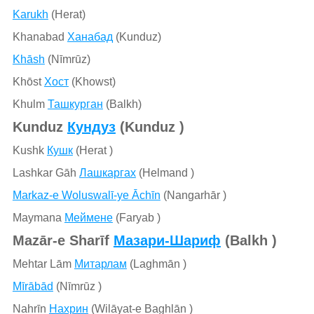
Karukh
(Herat)
Khanabad
Ханабад
(Kunduz)
Khāsh
(Nīmrūz)
Khōst
Хост
(Khowst)
Khulm
Ташкурган
(Balkh)
Kunduz
Кундуз
(Kunduz )
Kushk
Кушк
(Herat )
Lashkar Gāh
Лашкаргах
(Helmand )
Markaz-e Woluswalī-ye Āchīn
(Nangarhār )
Maymana
Меймене
(Faryab )
Mazār-e Sharīf
Мазари-Шариф
(Balkh )
Mehtar Lām
Митарлам
(Laghmān )
Mīrābād
(Nīmrūz )
Nahrīn
Нахрин
(Wilāyat-e Baghlān )