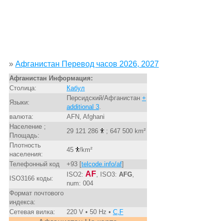
»
Афганистан Перевод часов 2026, 2027
Афганистан Информация:
Столица:
Кабул
Персидский/Афганистан
+
Языки:
additional 3
.
валюта:
AFN, Afghani
Население ;
29 121 286
; 647 500 km²
Площадь:
Плотность
45
/km²
населения:
Телефонный код
+93 [
telcode.info/af
]
AF
ISO2:
, ISO3:
AFG
,
ISO3166 коды:
num: 004
Формат почтового
индекса:
Сетевая вилка:
220 V • 50 Hz •
C,F