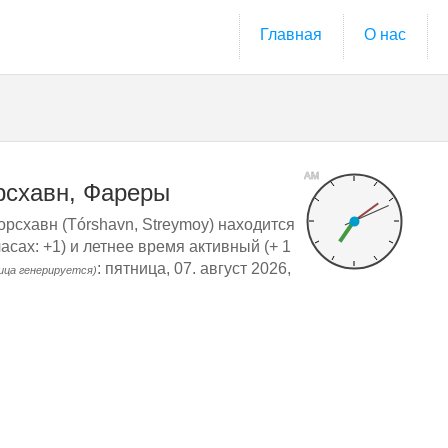
Главная
О нас
AM
рсхавн, Фареры
орсхавн (Tórshavn, Streymoy) находится
сах: +1) и летнее время активный (+ 1
: пятница, 07. август 2026,
ица генерируется)