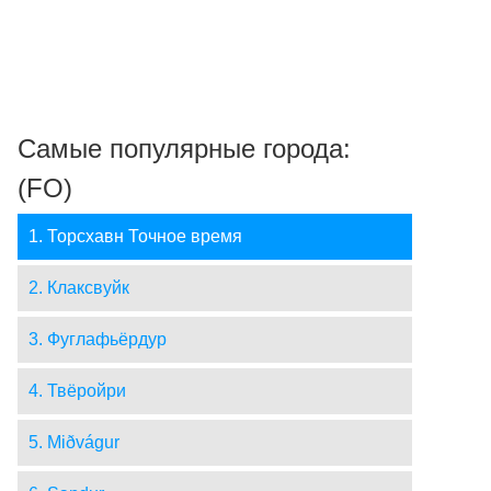
Самые популярные города:
(FO)
1. Торсхавн Точное время
2. Клаксвуйк
3. Фуглафьёрдур
4. Твёройри
5. Miðvágur