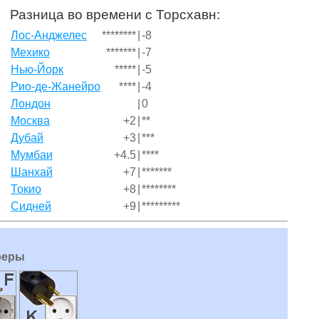
Разница во времени с Торсхавн:
Лос-Анджелес
********
|
-8
Мехико
*******
|
-7
Нью-Йорк
*****
|
-5
Рио-де-Жанейро
****
|
-4
Лондон
|
0
Москва
+2
|
**
Дубай
+3
|
***
Мумбаи
+4.5
|
****
Шанхай
+7
|
*******
Токио
+8
|
********
Сидней
+9
|
*********
реры