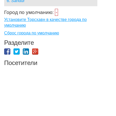
6. Sandur
Город по умолчанию:
-
Установите Торсхавн в качестве города по
умолчанию
Сброс города по умолчанию
Разделите
Посетители