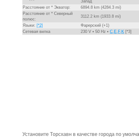
Запад
Расстояние от * Экватор:
6894.8 km (4284.3 mi)
Расстояние от * Северный
3112.2 km (1933.8 mi)
полюс:
Языки:
[*2]
Фарерский (+1)
Сетевая вилка
230 V • 50 Hz •
C,E,F,K
[*3]
Установите Торсхавн в качестве города по умолч