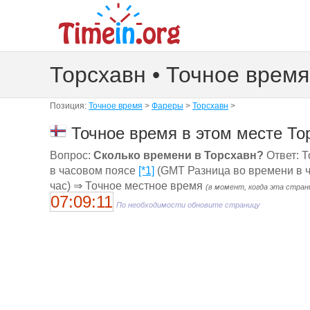
Торсхавн • Точное время
Позиция:
Точное время
>
Фареры
>
Торсхавн
>
Точное время в этом месте То
Вопрос:
Сколько времени в Торсхавн?
Ответ: Т
в часовом поясе
[*1]
(GMT Разница во времени в ча
час) ⇒ Точное местное время
(в момент, когда эта стран
07:09:11
По необходимости обновите страницу