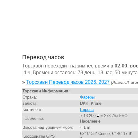
Перевод часов
Торсхавн переходит на зимнее время в
02:00, во
-1
ч. Времени осталось: 78 день, 18 час, 50 минута
»
Торсхавн Перевод часов 2026, 2027
(Atlantic/Faro
Торсхавн Информация:
Страна:
Фареры
валюта:
DKK, Krone
Континент:
Европа
≈ 13 200
= 273.7‰ FRO
Население:
Население
Высота над уровнем моря:
≈ 1 m
62° 0' 35" Север, 6° 46' 17.9"
Координаты GPS