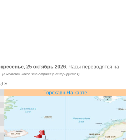
скресенье, 25 октябрь 2026
. Часы переводятся на
.
(в момент, когда эта страница генерируется)
»
e)
Торсхавн На карте