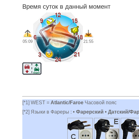
Время суток в данный момент
05:09
21:55
[*1] WEST =
Atlantic/Faroe
Часовой пояс
[*2] Языки в Фареры :
• Фарерский • Датский/Фа