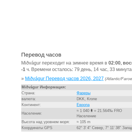
Перевод часов
Miðvágur переходит на зимнее время в
02:00, во
-1
ч. Времени осталось: 79 день, 14 час, 33 минута
»
Miðvágur Перевод часов 2026, 2027
(Atlantic/Faroe
Miðvágur Информация:
Страна:
Фареры
валюта:
DKK, Krone
Континент:
Европа
≈ 1 040
= 21.564‰ FRO
Население:
Население
Высота над уровнем моря:
≈ 105 m
Координаты GPS
62° 3' 4" Север, 7° 11' 38" Запа