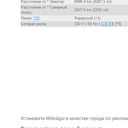
Расстояние от * Экватор:
6899.4 km (4287.1 mi)
Расстояние от * Северный
3107.6 km (1931 mi)
полюс:
Языки:
[*2]
Фарерский (+1)
Сетевая вилка
230 V • 50 Hz •
C,E,F,K
[*3]
Установите Miðvágur в качестве города по умолч