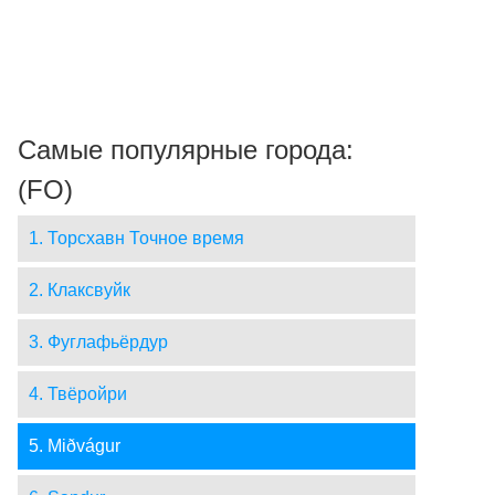
Самые популярные города:
(FO)
1. Торсхавн Точное время
2. Клаксвуйк
3. Фуглафьёрдур
4. Твёройри
5. Miðvágur