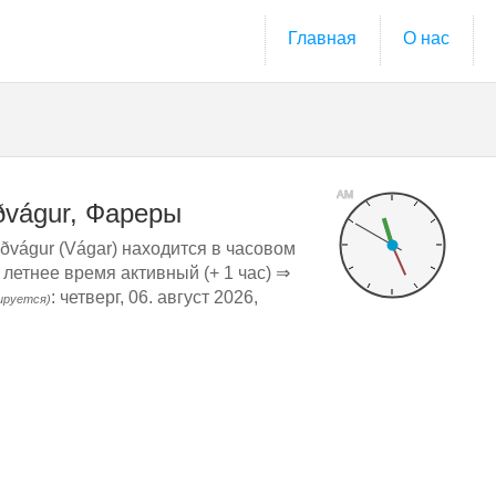
Главная
О нас
AM
ðvágur, Фареры
ðvágur (Vágar) находится в часовом
 летнее время активный (+ 1 час) ⇒
: четверг, 06. август 2026,
ируется)