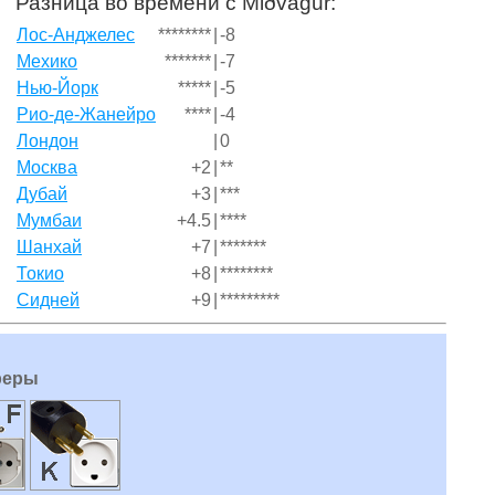
Разница во времени с Miðvágur:
Лос-Анджелес
********
|
-8
Мехико
*******
|
-7
Нью-Йорк
*****
|
-5
Рио-де-Жанейро
****
|
-4
Лондон
|
0
Москва
+2
|
**
Дубай
+3
|
***
Мумбаи
+4.5
|
****
Шанхай
+7
|
*******
Токио
+8
|
********
Сидней
+9
|
*********
реры