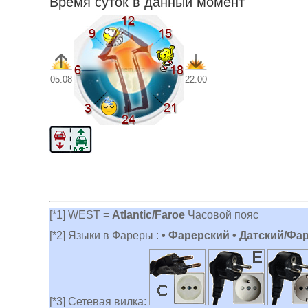
Время суток в данный момент
05:08
22:00
[*1] WEST =
Atlantic/Faroe
Часовой пояс
[*2] Языки в Фареры :
• Фарерский • Датский/Фа
[*3] Сетевая вилка: