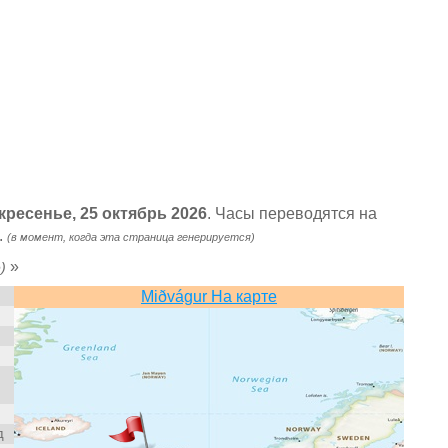
скресенье, 25 октябрь 2026
. Часы переводятся на
.
(в момент, когда эта страница генерируется)
»
)
Miðvágur На карте
д