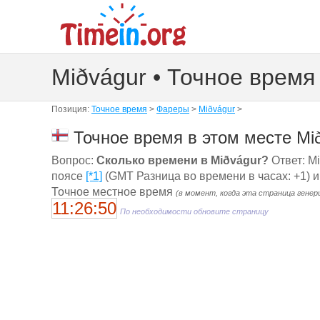
Miðvágur • Точное время
Позиция:
Точное время
>
Фареры
>
Miðvágur
>
Точное время в этом месте Mi
Вопрос:
Сколько времени в Miðvágur?
Ответ: Mi
поясе
[*1]
(GMT Разница во времени в часах: +1) и
Точное местное время
(в момент, когда эта страница генер
11:26:51
По необходимости обновите страницу