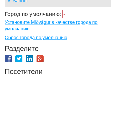
6. Sandur
Город по умолчанию:
-
Установите Miðvágur в качестве города по
умолчанию
Сброс города по умолчанию
Разделите
Посетители