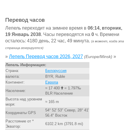
Перевод часов
Лепель переходит на зимнее время в
06:14, вторник,
19 Январь 2038
. Часы переводятся на
0
ч. Времени
осталось: 4180 день, 22 час, 49 минута.
(в момент, когда эта
страница генерируется)
»
Лепель Перевод часов 2026, 2027
»
(Europe/Minsk)
Лепель Информация:
Страна:
Белоруссия
валюта:
BYR, Ruble
Континент:
Европа
≈ 17 400
= 1.797‰
Население:
BLR Население
Высота над уровнем
≈ 165 m
моря:
54° 52' 53" Север, 28° 41'
Координаты GPS
56.4" Восток
Расстояние от *
6102.2 km (3791.8 mi)
Экватор: