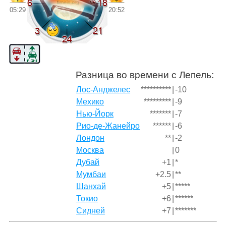
05:29
20:52
Разница во времени с Лепель:
Лос-Анджелес
**********
|
-10
Мехико
*********
|
-9
Нью-Йорк
*******
|
-7
Рио-де-Жанейро
******
|
-6
Лондон
**
|
-2
Москва
|
0
Дубай
+1
|
*
Мумбаи
+2.5
|
**
Шанхай
+5
|
*****
Токио
+6
|
******
Сидней
+7
|
*******