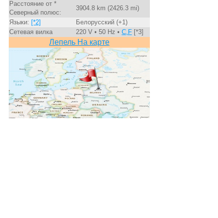
Расстояние от *
3904.8 km (2426.3 mi)
Северный полюс:
Языки:
[*2]
Белорусский (+1)
Сетевая вилка
220 V • 50 Hz •
C,F
[*3]
Лепель На карте