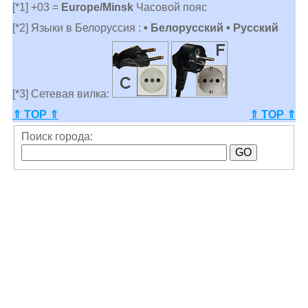
[*1] +03 =
Europe/Minsk
Часовой пояс
[*2] Языки в Белоруссия :
• Белорусский • Русский
[*3] Сетевая вилка:
⇑ TOP ⇑
⇑ TOP ⇑
Поиск города: