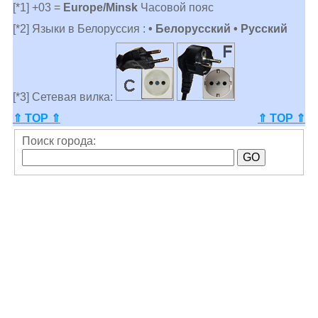
[*1] +03 =
Europe/Minsk
Часовой пояс
[*2] Языки в Белоруссия :
• Белорусский • Русский
[*3] Сетевая вилка:
⇑ TOP ⇑
⇑ TOP ⇑
Поиск города: