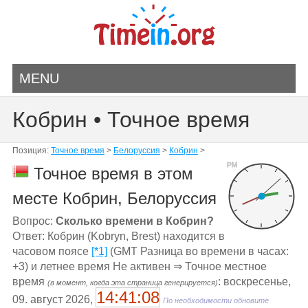
MENU
Кобрин • Точное время
Позиция:
Точное время
>
Белоруссия
>
Кобрин
>
PM
Точное время в этом
месте Кобрин, Белоруссия
Вопрос:
Сколько времени в Кобрин?
Ответ: Кобрин (Kobryn, Brest) находится в
часовом поясе
[*1]
(GMT Разница во времени в часах:
+3) и летнее время Не активен ⇒ Точное местное
время
: воскресенье,
(в момент, когда эта страница генерируется)
14:41:08
09. август 2026,
По необходимости обновите