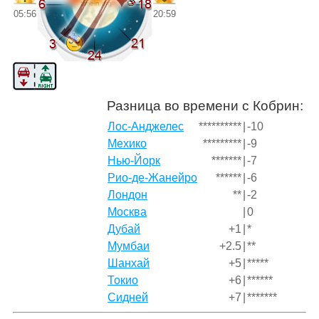
05:56
20:59
Разница во времени с Кобрин:
Лос-Анджелес
**********
|
-10
Мехико
*********
|
-9
Нью-Йорк
*******
|
-7
Рио-де-Жанейро
******
|
-6
Лондон
**
|
-2
Москва
|
0
Дубай
+1
|
*
Мумбаи
+2.5
|
**
Шанхай
+5
|
*****
Токио
+6
|
******
Сидней
+7
|
*******