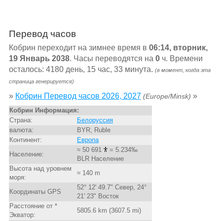
Перевод часов
Кобрин переходит на зимнее время в
06:14, вторник,
19 Январь 2038
. Часы переводятся на
0
ч. Времени
осталось: 4180 день, 15 час, 33 минута.
(в момент, когда эта
страница генерируется)
»
Кобрин Перевод часов 2026, 2027
»
(Europe/Minsk)
Кобрин Информация:
Страна:
Белоруссия
валюта:
BYR, Ruble
Континент:
Европа
≈ 50 691
= 5.234‰
Население:
BLR Население
Высота над уровнем
≈ 140 m
моря:
52° 12' 49.7" Север, 24°
Координаты GPS
21' 23" Восток
Расстояние от *
5805.6 km (3607.5 mi)
Экватор: