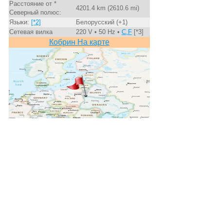
Расстояние от *
4201.4 km (2610.6 mi)
Северный полюс:
Языки:
[*2]
Белорусский (+1)
Сетевая вилка
220 V • 50 Hz •
C,F
[*3]
Кобрин На карте