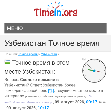
МЕНЮ
Узбекистан Точное время
Позиция:
Точное время
>
Узбекистан
>
AM
Точное время в этом
месте Узбекистан:
Вопрос:
Сколько времени в
Узбекистан?
Ответ: Узбекистан более
чем один часовой пояс
[*1]
, Текущие местное место в
интервале
:
(в момент, когда эта страница генерируется)
По
09:17
, 09. август 2026,
⇐ ⇒
необходимости обновите страницу
10:17
, 09. август 2026,