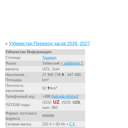
»
Узбекистан Перевод часов 2026, 2027
Узбекистан Информация:
Столица:
Ташкент
Языки:
Узбекский
+ additional 2
.
валюта:
UZS, Som
Население ;
27 865 738
; 447 400
Площадь:
km²
Плотность
62
/km²
населения:
Телефонный код
+998 [
telcode.info/uz
]
UZ
ISO2:
, ISO3:
UZB
,
ISO3166 коды:
num: 860
Формат почтового
######
индекса:
Сетевая вилка:
220 V • 50 Hz •
C,F