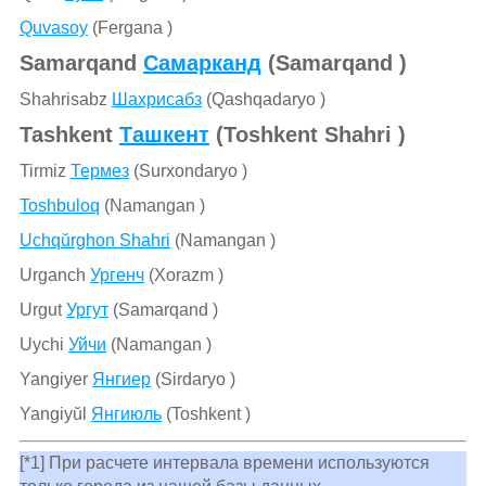
Quvasoy
(Fergana )
Samarqand
Самарканд
(Samarqand )
Shahrisabz
Шахрисабз
(Qashqadaryo )
Tashkent
Ташкент
(Toshkent Shahri )
Tirmiz
Термез
(Surxondaryo )
Toshbuloq
(Namangan )
Uchqŭrghon Shahri
(Namangan )
Urganch
Ургенч
(Xorazm )
Urgut
Ургут
(Samarqand )
Uychi
Уйчи
(Namangan )
Yangiyer
Янгиер
(Sirdaryo )
Yangiyŭl
Янгиюль
(Toshkent )
[*1] При расчете интервала времени используются