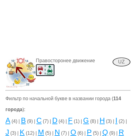
Правосторонее движение
UZ
Фильтр по начальной букве в названии города (
114
города
):
A
B
C
D
F
G
H
I
(4) |
(9) |
(7) |
(4) |
(1) |
(8) |
(3) |
(2) |
J
K
M
N
O
P
Q
R
(3) |
(12) |
(5) |
(7) |
(6) |
(5) |
(9) |