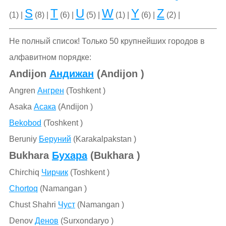
S
T
U
W
Y
Z
(1) |
(8) |
(6) |
(5) |
(1) |
(6) |
(2) |
Не полный список! Только 50 крупнейших городов в
алфавитном порядке:
Andijon
Андижан
(Andijon )
Angren
Ангрен
(Toshkent )
Asaka
Асака
(Andijon )
Bekobod
(Toshkent )
Beruniy
Беруний
(Karakalpakstan )
Bukhara
Бухара
(Bukhara )
Chirchiq
Чирчик
(Toshkent )
Chortoq
(Namangan )
Chust Shahri
Чуст
(Namangan )
Denov
Денов
(Surxondaryo )