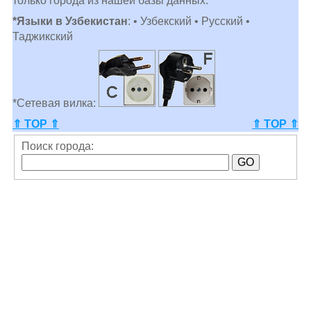
только города из нашей базы данных.
*Языки в Узбекистан
: • Узбекский • Русский •
Таджикский
*Сетевая вилка:
⇑ TOP ⇑
⇑ TOP ⇑
Поиск города: