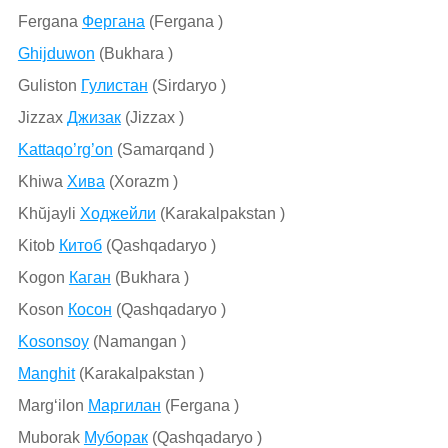
Fergana
Фергана
(Fergana )
Ghijduwon
(Bukhara )
Guliston
Гулистан
(Sirdaryo )
Jizzax
Джизак
(Jizzax )
Kattaqo’rg’on
(Samarqand )
Khiwa
Хива
(Xorazm )
Khŭjayli
Ходжейли
(Karakalpakstan )
Kitob
Китоб
(Qashqadaryo )
Kogon
Каган
(Bukhara )
Koson
Косон
(Qashqadaryo )
Kosonsoy
(Namangan )
Manghit
(Karakalpakstan )
Marg‘ilon
Маргилан
(Fergana )
Muborak
Муборак
(Qashqadaryo )