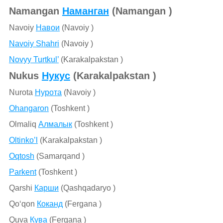
Namangan
Наманган
(Namangan )
Navoiy
Навои
(Navoiy )
Navoiy Shahri
(Navoiy )
Novyy Turtkul’
(Karakalpakstan )
Nukus
Нукус
(Karakalpakstan )
Nurota
Нурота
(Navoiy )
Ohangaron
(Toshkent )
Olmaliq
Алмалык
(Toshkent )
Oltinko’l
(Karakalpakstan )
Oqtosh
(Samarqand )
Parkent
(Toshkent )
Qarshi
Карши
(Qashqadaryo )
Qo‘qon
Коканд
(Fergana )
Quva
Кува
(Fergana )