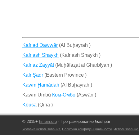
Kafr ad Dawwār
(Al Buḩayrah )
Kafr ash Shaykh
(Kafr ash Shaykh )
Kafr az Zayyāt
(Muḩāfaz̧at al Gharbīyah )
Kafr Şaqr
(Eastern Province )
Kawm Ḩamādah
(Al Buḩayrah )
Kawm Umbū
Ком-Омбо
(Aswān )
Kousa
(Qinā )
© 2015+
timein.org
- Програмирование Gashpar
Условия использования
,
Политика конфиденциальности
,
Использование 