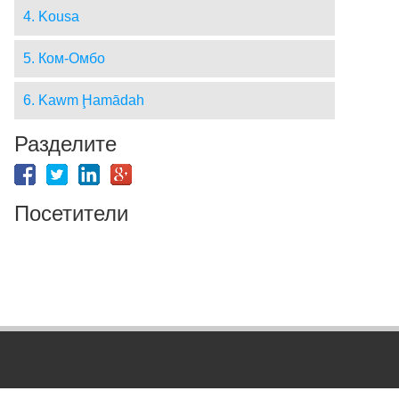
4. Kousa
5. Ком-Омбо
6. Kawm Ḩamādah
Разделите
Посетители