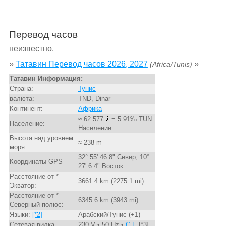
Перевод часов
неизвестно.
»
Татавин Перевод часов 2026, 2027
»
(Africa/Tunis)
Татавин Информация:
Страна:
Тунис
валюта:
TND, Dinar
Континент:
Африка
≈ 62 577
= 5.91‰ TUN
Население:
Население
Высота над уровнем
≈ 238 m
моря:
32° 55' 46.8" Север, 10°
Координаты GPS
27' 6.4" Восток
Расстояние от *
3661.4 km (2275.1 mi)
Экватор:
Расстояние от *
6345.6 km (3943 mi)
Северный полюс:
Языки:
[*2]
Арабский/Тунис (+1)
Сетевая вилка
230 V • 50 Hz •
C,E
[*3]