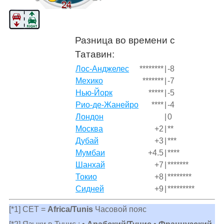
Разница во времени с
Татавин:
Лос-Анджелес
********
|
-8
Мехико
*******
|
-7
Нью-Йорк
*****
|
-5
Рио-де-Жанейро
****
|
-4
Лондон
|
0
Москва
+2
|
**
Дубай
+3
|
***
Мумбаи
+4.5
|
****
Шанхай
+7
|
*******
Токио
+8
|
********
Сидней
+9
|
*********
[*1] CET =
Africa/Tunis
Часовой пояс