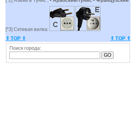
[*2] Языки в Тунис :
• Арабский/Тунис • Французский
[*3] Сетевая вилка:
⇑ TOP ⇑
⇑ TOP ⇑
Поиск города: