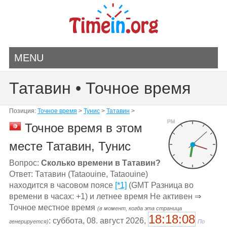
MENU
Татавин • Точное время
Позиция:
Точное время
>
Тунис
>
Татавин
>
PM
Точное время в этом
месте Татавин, Тунис
Вопрос:
Сколько времени в Татавин?
Ответ: Татавин (Tataouine, Tataouine)
находится в часовом поясе
[*1]
(GMT Разница во
времени в часах: +1) и летнее время Не активен ⇒
Точное местное время
(в момент, когда эта страница
18:18:08
: суббота, 08. август 2026,
генерируется)
По