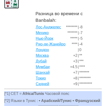
Разница во времени с
Banbalah:
Лос-Анджелес
********
|
-8
Мехико
*******
|
-7
Нью-Йорк
*****
|
-5
Рио-де-Жанейро
****
|
-4
Лондон
|
0
Москва
+2
|
**
Дубай
+3
|
***
Мумбаи
+4.5
|
****
Шанхай
+7
|
*******
Токио
+8
|
********
Сидней
+9
|
*********
[*1] CET =
Africa/Tunis
Часовой пояс
[*2] Языки в Тунис :
• Арабский/Тунис • Французский