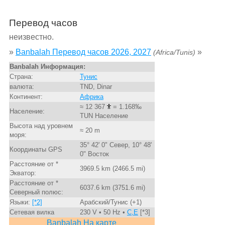
Перевод часов
неизвестно.
»
Banbalah Перевод часов 2026, 2027
»
(Africa/Tunis)
Banbalah Информация:
Страна:
Тунис
валюта:
TND, Dinar
Континент:
Африка
≈ 12 367
= 1.168‰
Население:
TUN Население
Высота над уровнем
≈ 20 m
моря:
35° 42' 0" Север, 10° 48'
Координаты GPS
0" Восток
Расстояние от *
3969.5 km (2466.5 mi)
Экватор:
Расстояние от *
6037.6 km (3751.6 mi)
Северный полюс:
Языки:
[*2]
Арабский/Тунис (+1)
Сетевая вилка
230 V • 50 Hz •
C,E
[*3]
Banbalah На карте