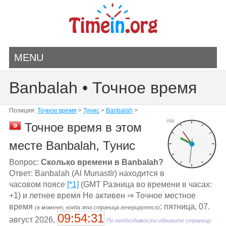
MENU
Banbalah • Точное время
Позиция:
Точное время
>
Тунис
>
Banbalah
>
AM
Точное время в этом
месте Banbalah, Тунис
Вопрос:
Сколько времени в Banbalah?
Ответ: Banbalah (Al Munastīr) находится в
часовом поясе
[*1]
(GMT Разница во времени в часах:
+1) и летнее время Не активен ⇒ Точное местное
время
: пятница, 07.
(в момент, когда эта страница генерируется)
09:54:31
август 2026,
По необходимости обновите страницу