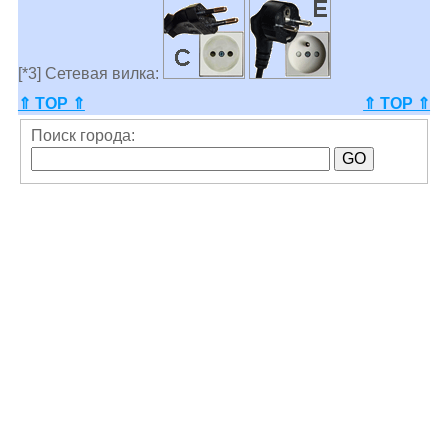
[*3] Сетевая вилка:
⇑ TOP ⇑
⇑ TOP ⇑
Поиск города: