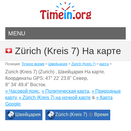
MENU
Zürich (Kreis 7) На карте
Позиция:
Точное время
>
Швейцария
>
Zürich (Kreis 7)
>
карта
>
Zürich (Kreis 7) (Zurich) , Швейцария На карте.
Координаты GPS:
47° 22' 23.8" Север
,
8° 34' 49.4" Восток.
» Часовой пояс
,
» Политическая карта
,
» Природные
карту
,
» Zürich (Kreis 7) на ночной карте
&
» Карта
Google
.
Швейцария
Zürich (Kreis 7)
Время