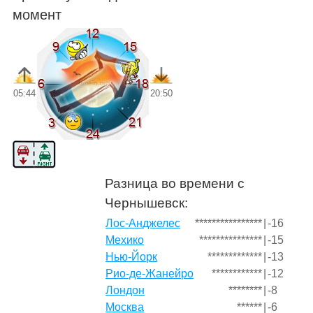
момент
05:44
20:50
Разница во времени с
Чернышевск:
Лос-Анджелес
****************
|
-16
Мехико
***************
|
-15
Нью-Йорк
*************
|
-13
Рио-де-Жанейро
************
|
-12
Лондон
********
|
-8
Москва
******
|
-6