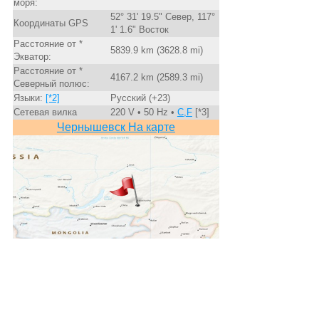
моря:
52° 31' 19.5" Север, 117°
Координаты GPS
1' 1.6" Восток
Расстояние от *
5839.9 km (3628.8 mi)
Экватор:
Расстояние от *
4167.2 km (2589.3 mi)
Северный полюс:
Языки:
[*2]
Русский (+23)
Сетевая вилка
220 V • 50 Hz •
C,F
[*3]
Чернышевск На карте