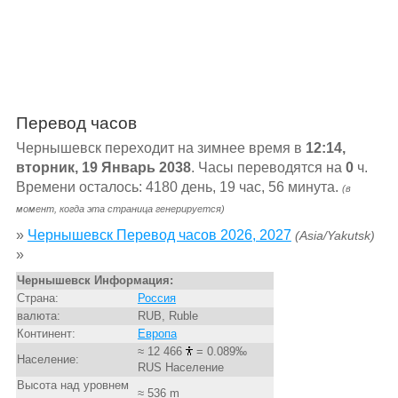
Перевод часов
Чернышевск переходит на зимнее время в
12:14,
вторник, 19 Январь 2038
. Часы переводятся на
0
ч.
Времени осталось: 4180 день, 19 час, 56 минута.
(в
момент, когда эта страница генерируется)
»
Чернышевск Перевод часов 2026, 2027
(Asia/Yakutsk)
»
Чернышевск Информация:
Страна:
Россия
валюта:
RUB, Ruble
Континент:
Европа
≈ 12 466
= 0.089‰
Население:
RUS Население
Высота над уровнем
≈ 536 m