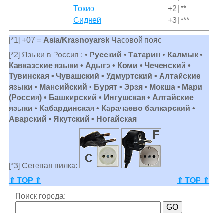
Токио
+2
|
**
Сидней
+3
|
***
[*1] +07 =
Asia/Krasnoyarsk
Часовой пояс
[*2] Языки в Россия :
• Русский • Татарин • Калмык •
Кавказские языки • Адыгэ • Коми • Чеченский •
Тувинская • Чувашский • Удмуртский • Алтайские
языки • Мансийский • Бурят • Эрзя • Мокша • Мари
(Россия) • Башкирский • Ингушская • Алтайские
языки • Кабардинская • Карачаево-балкарский •
Аварский • Якутский • Ногайская
[*3] Сетевая вилка:
⇑ TOP ⇑
⇑ TOP ⇑
Поиск города: