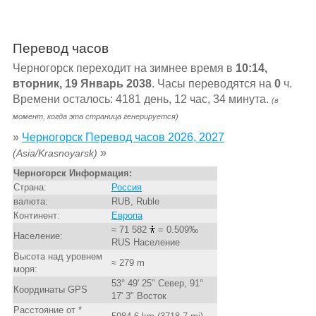
Перевод часов
Черногорск переходит на зимнее время в
10:14,
вторник, 19 Январь 2038
. Часы переводятся на
0
ч.
Времени осталось: 4181 день, 12 час, 34 минута.
(в
момент, когда эта страница генерируется)
»
Черногорск Перевод часов 2026, 2027
»
(Asia/Krasnoyarsk)
Черногорск Информация:
Страна:
Россия
валюта:
RUB, Ruble
Континент:
Европа
≈ 71 582
= 0.509‰
Население:
RUS Население
Высота над уровнем
≈ 279 m
моря:
53° 49' 25" Север, 91°
Координаты GPS
17' 3" Восток
Расстояние от *