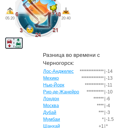
05:20
20:40
Разница во времени с
Черногорск:
Лос-Анджелес
**************
|
-14
Мехико
*************
|
-13
Нью-Йорк
***********
|
-11
Рио-де-Жанейро
**********
|
-10
Лондон
******
|
-6
Москва
****
|
-4
Дубай
***
|
-3
Мумбаи
*
|
-1.5
Шанхай
+1
|
*