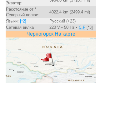
5984.6 km (3718.7 mi)
Экватор:
Расстояние от *
4022.4 km (2499.4 mi)
Северный полюс:
Языки:
[*2]
Русский (+23)
Сетевая вилка
220 V • 50 Hz •
C,F
[*3]
Черногорск На карте