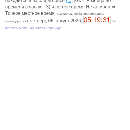
находится в часовом поясе
[*1]
(GMT Разница во
времени в часах: +3) и летнее время Не активен ⇒
Точное местное время
(в момент, когда эта страница
05:19:31
: четверг, 06. август 2026,
генерируется)
По
необходимости обновите страницу