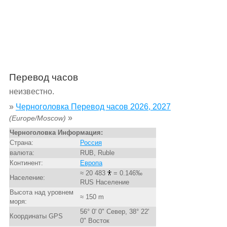
Перевод часов
неизвестно.
»
Черноголовка Перевод часов 2026, 2027
»
(Europe/Moscow)
Черноголовка Информация:
Страна:
Россия
валюта:
RUB, Ruble
Континент:
Европа
≈ 20 483
= 0.146‰
Население:
RUS Население
Высота над уровнем
≈ 150 m
моря:
56° 0' 0" Север, 38° 22'
Координаты GPS
0" Восток