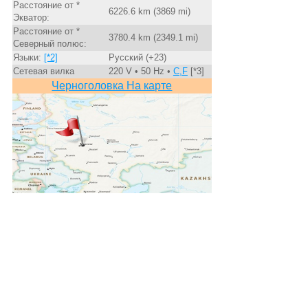
Расстояние от *
6226.6 km (3869 mi)
Экватор:
Расстояние от *
3780.4 km (2349.1 mi)
Северный полюс:
Языки:
[*2]
Русский (+23)
Сетевая вилка
220 V • 50 Hz •
C,F
[*3]
Черноголовка На карте