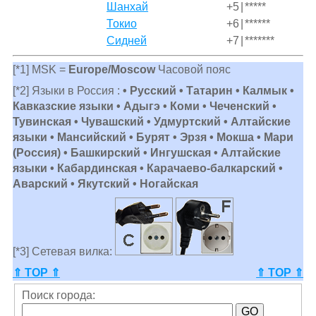
Шанхай
+5
|
*****
Токио
+6
|
******
Сидней
+7
|
*******
[*1] MSK =
Europe/Moscow
Часовой пояс
[*2] Языки в Россия :
• Русский • Татарин • Калмык •
Кавказские языки • Адыгэ • Коми • Чеченский •
Тувинская • Чувашский • Удмуртский • Алтайские
языки • Мансийский • Бурят • Эрзя • Мокша • Мари
(Россия) • Башкирский • Ингушская • Алтайские
языки • Кабардинская • Карачаево-балкарский •
Аварский • Якутский • Ногайская
[*3] Сетевая вилка:
⇑ TOP ⇑
⇑ TOP ⇑
Поиск города: