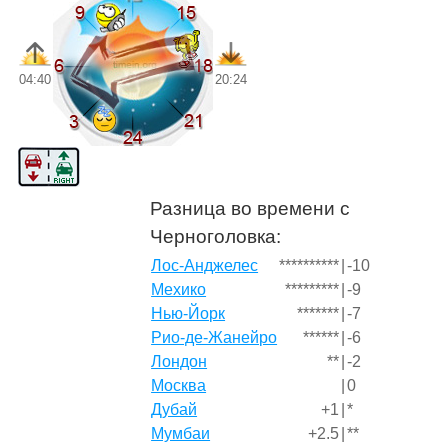
04:40
20:24
Разница во времени с
Черноголовка:
Лос-Анджелес
**********
|
-10
Мехико
*********
|
-9
Нью-Йорк
*******
|
-7
Рио-де-Жанейро
******
|
-6
Лондон
**
|
-2
Москва
|
0
Дубай
+1
|
*
Мумбаи
+2.5
|
**