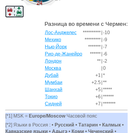
Разница во времени с Чермен:
Лос-Анджелес
**********
|
-10
Мехико
*********
|
-9
Нью-Йорк
*******
|
-7
Рио-де-Жанейро
******
|
-6
Лондон
**
|
-2
Москва
|
0
Дубай
+1
|
*
Мумбаи
+2.5
|
**
Шанхай
+5
|
*****
Токио
+6
|
******
Сидней
+7
|
*******
[*1] MSK =
Europe/Moscow
Часовой пояс
[*2] Языки в Россия :
• Русский • Татарин • Калмык •
Кавказские языки • Адыгэ • Коми • Чеченский •