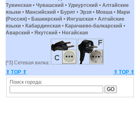
Тувинская • Чувашский • Удмуртский • Алтайские
языки • Мансийский • Бурят • Эрзя • Мокша • Мари
(Россия) • Башкирский • Ингушская • Алтайские
языки • Кабардинская • Карачаево-балкарский •
Аварский • Якутский • Ногайская
[*3] Сетевая вилка:
⇑ TOP ⇑
⇑ TOP ⇑
Поиск города: