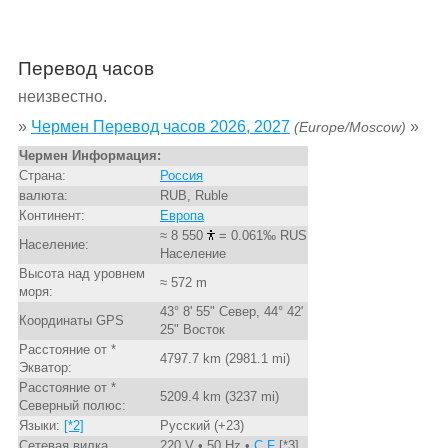
Перевод часов
неизвестно.
»
Чермен Перевод часов 2026, 2027
»
(Europe/Moscow)
Чермен Информация:
Страна:
Россия
валюта:
RUB, Ruble
Континент:
Европа
≈ 8 550
= 0.061‰ RUS
Население:
Население
Высота над уровнем
≈ 572 m
моря:
43° 8' 55" Север, 44° 42'
Координаты GPS
25" Восток
Расстояние от *
4797.7 km (2981.1 mi)
Экватор:
Расстояние от *
5209.4 km (3237 mi)
Северный полюс:
Языки:
[*2]
Русский (+23)
Сетевая вилка
220 V • 50 Hz •
C,F
[*3]