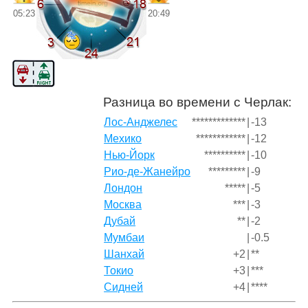
05:23
20:49
Разница во времени с Черлак:
Лос-Анджелес
*************
|
-13
Мехико
************
|
-12
Нью-Йорк
**********
|
-10
Рио-де-Жанейро
*********
|
-9
Лондон
*****
|
-5
Москва
***
|
-3
Дубай
**
|
-2
Мумбаи
|
-0.5
Шанхай
+2
|
**
Токио
+3
|
***
Сидней
+4
|
****