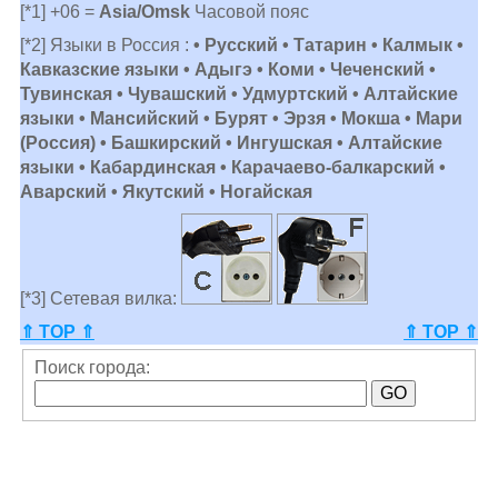
[*1] +06 =
Asia/Omsk
Часовой пояс
[*2] Языки в Россия :
• Русский • Татарин • Калмык •
Кавказские языки • Адыгэ • Коми • Чеченский •
Тувинская • Чувашский • Удмуртский • Алтайские
языки • Мансийский • Бурят • Эрзя • Мокша • Мари
(Россия) • Башкирский • Ингушская • Алтайские
языки • Кабардинская • Карачаево-балкарский •
Аварский • Якутский • Ногайская
[*3] Сетевая вилка:
⇑ TOP ⇑
⇑ TOP ⇑
Поиск города: