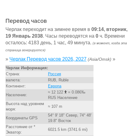
Перевод часов
Черлак переходит на зимнее время в
09:14, вторник,
19 Январь 2038
. Часы переводятся на
0
ч. Времени
осталось: 4183 день, 1 час, 49 минута.
(в момент, когда эта
страница генерируется)
»
Черлак Перевод часов 2026, 2027
»
(Asia/Omsk)
Черлак Информация:
Страна:
Россия
валюта:
RUB, Ruble
Континент:
Европа
≈ 12 122
= 0.086‰
Население:
RUS Население
Высота над уровнем
≈ 107 m
моря:
54° 9' 18" Север, 74° 48'
Координаты GPS
19.8" Восток
Расстояние от *
6021.5 km (3741.6 mi)
Экватор: