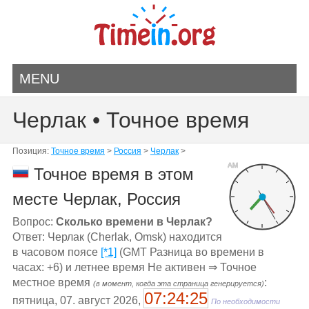
MENU
Черлак • Точное время
Позиция:
Точное время
>
Россия
>
Черлак
>
AM
Точное время в этом
месте Черлак, Россия
Вопрос:
Сколько времени в Черлак?
Ответ: Черлак (Cherlak, Omsk) находится
в часовом поясе
[*1]
(GMT Разница во времени в
часах: +6) и летнее время Не активен ⇒ Точное
местное время
:
(в момент, когда эта страница генерируется)
07:24:25
пятница, 07. август 2026,
По необходимости