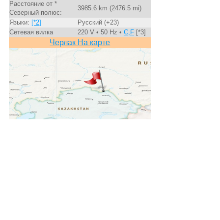
Расстояние от *
3985.6 km (2476.5 mi)
Северный полюс:
Языки:
[*2]
Русский (+23)
Сетевая вилка
220 V • 50 Hz •
C,F
[*3]
Черлак На карте