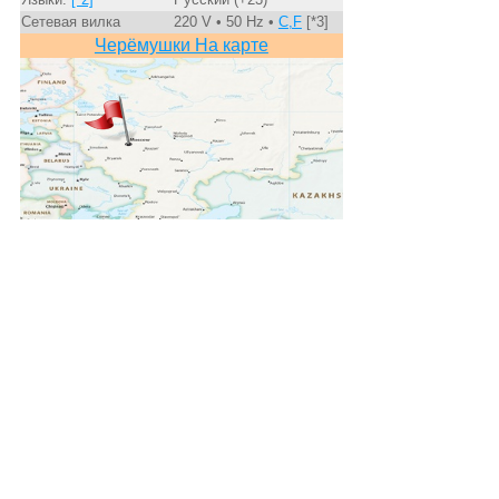
Сетевая вилка
220 V • 50 Hz •
C,F
[*3]
Черёмушки На карте