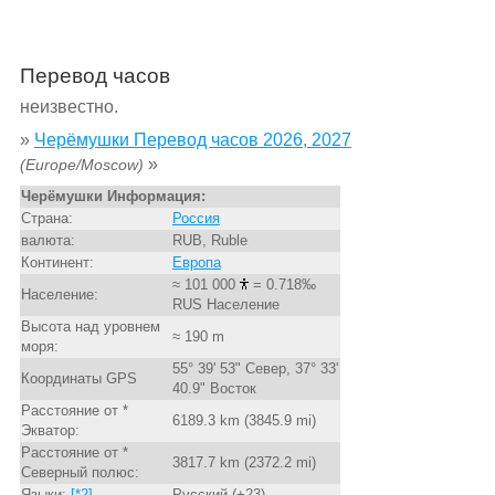
Перевод часов
неизвестно.
»
Черёмушки Перевод часов 2026, 2027
»
(Europe/Moscow)
Черёмушки Информация:
Страна:
Россия
валюта:
RUB, Ruble
Континент:
Европа
≈ 101 000
= 0.718‰
Население:
RUS Население
Высота над уровнем
≈ 190 m
моря:
55° 39' 53" Север, 37° 33'
Координаты GPS
40.9" Восток
Расстояние от *
6189.3 km (3845.9 mi)
Экватор:
Расстояние от *
3817.7 km (2372.2 mi)
Северный полюс:
Языки:
[*2]
Русский (+23)