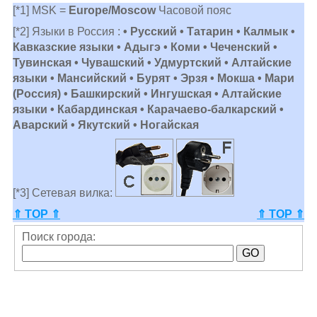
[*1] MSK =
Europe/Moscow
Часовой пояс
[*2] Языки в Россия :
• Русский • Татарин • Калмык •
Кавказские языки • Адыгэ • Коми • Чеченский •
Тувинская • Чувашский • Удмуртский • Алтайские
языки • Мансийский • Бурят • Эрзя • Мокша • Мари
(Россия) • Башкирский • Ингушская • Алтайские
языки • Кабардинская • Карачаево-балкарский •
Аварский • Якутский • Ногайская
[*3] Сетевая вилка:
⇑ TOP ⇑
⇑ TOP ⇑
Поиск города: