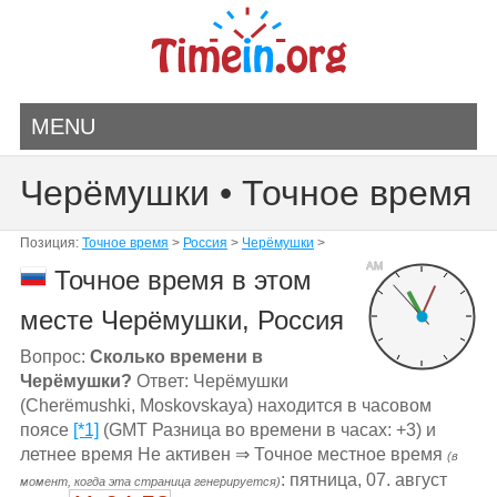
MENU
Черёмушки • Точное время
Позиция:
Точное время
>
Россия
>
Черёмушки
>
AM
Точное время в этом
месте Черёмушки, Россия
Вопрос:
Сколько времени в
Черёмушки?
Ответ: Черёмушки
(Cherëmushki, Moskovskaya) находится в часовом
поясе
[*1]
(GMT Разница во времени в часах: +3) и
летнее время Не активен ⇒ Точное местное время
(в
: пятница, 07. август
момент, когда эта страница генерируется)