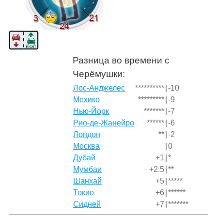
Разница во времени с
Черёмушки:
Лос-Анджелес
**********
|
-10
Мехико
*********
|
-9
Нью-Йорк
*******
|
-7
Рио-де-Жанейро
******
|
-6
Лондон
**
|
-2
Москва
|
0
Дубай
+1
|
*
Мумбаи
+2.5
|
**
Шанхай
+5
|
*****
Токио
+6
|
******
Сидней
+7
|
*******