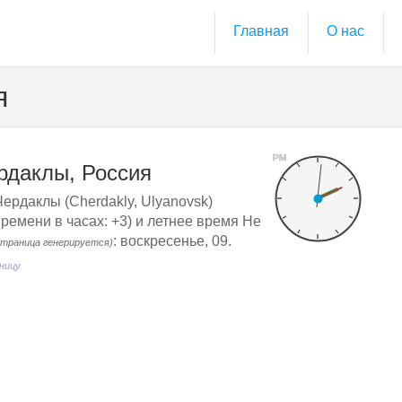
Главная
О нас
я
PM
рдаклы, Россия
Чердаклы (Cherdakly, Ulyanovsk)
ремени в часах: +3) и летнее время Не
: воскресенье, 09.
страница генерируется)
ницу