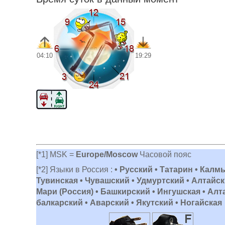
04:10
19:29
[*1] MSK =
Europe/Moscow
Часовой пояс
[*2] Языки в Россия :
• Русский • Татарин • Калм
Тувинская • Чувашский • Удмуртский • Алтайски
Мари (Россия) • Башкирский • Ингушская • Алт
балкарский • Аварский • Якутский • Ногайская