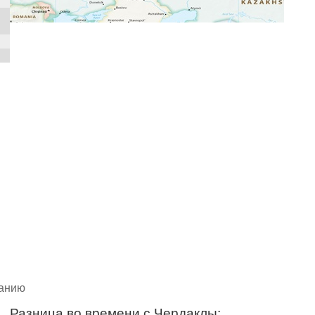
чанию
Разница во времени с Чердаклы: