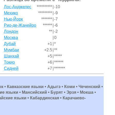
Лос-Анджелес
**********
|
-10
Мехико
*********
|
-9
Нью-Йорк
*******
|
-7
Рио-де-Жанейро
******
|
-6
Лондон
**
|
-2
Москва
|
0
Дубай
+1
|
*
Мумбаи
+2.5
|
**
Шанхай
+5
|
*****
Токио
+6
|
******
Сидней
+7
|
*******
ык • Кавказские языки • Адыгэ • Коми • Чеченский •
е языки • Мансийский • Бурят • Эрзя • Мокша •
айские языки • Кабардинская • Карачаево-