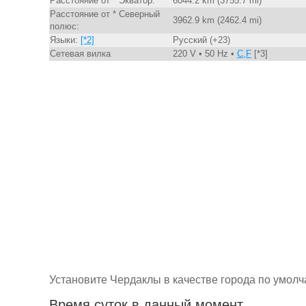
Расстояние от * Экватор:
6044.2 km (3755.7 mi)
Расстояние от * Северный
3962.9 km (2462.4 mi)
полюс:
Языки:
[*2]
Русский (+23)
Сетевая вилка
220 V • 50 Hz •
C,F
[*3]
Установите Чердаклы в качестве города по умол
Время суток в данный момент