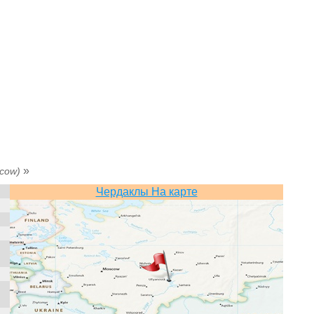
»
cow)
Чердаклы На карте