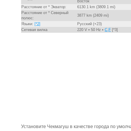
Восток
Расстояние от * Экватор:
6130.1 km (3809.1 mi)
Расстояние от * Северный
3877 km (2409 mi)
полюс:
Языки:
[*2]
Русский (+23)
Сетевая вилка
220 V • 50 Hz •
C,F
[*3]
Установите Чекмагуш в качестве города по умол