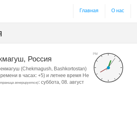
Главная
О нас
я
PM
кмагуш, Россия
екмагуш (Chekmagush, Bashkortostan)
ремени в часах: +5) и летнее время Не
: суббота, 08. август
страница генерируется)