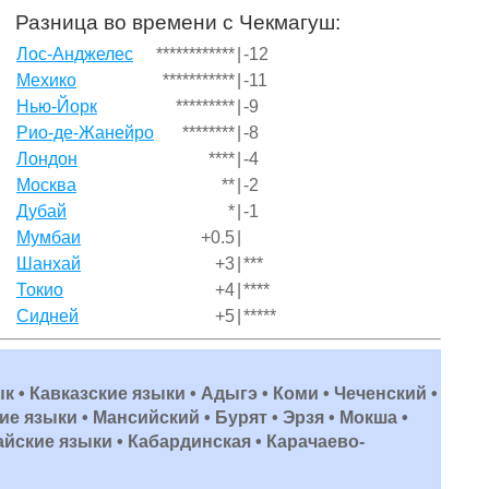
Разница во времени с Чекмагуш:
Лос-Анджелес
************
|
-12
Мехико
***********
|
-11
Нью-Йорк
*********
|
-9
Рио-де-Жанейро
********
|
-8
Лондон
****
|
-4
Москва
**
|
-2
Дубай
*
|
-1
Мумбаи
+0.5
|
Шанхай
+3
|
***
Токио
+4
|
****
Сидней
+5
|
*****
ык • Кавказские языки • Адыгэ • Коми • Чеченский •
е языки • Мансийский • Бурят • Эрзя • Мокша •
айские языки • Кабардинская • Карачаево-