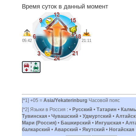
Время суток в данный момент
05:42
21:11
[*1] +05 =
Asia/Yekaterinburg
Часовой пояс
[*2] Языки в Россия :
• Русский • Татарин • Калм
Тувинская • Чувашский • Удмуртский • Алтайски
Мари (Россия) • Башкирский • Ингушская • Алт
балкарский • Аварский • Якутский • Ногайская