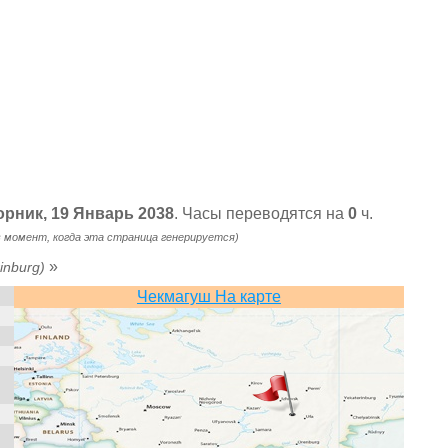
торник, 19 Январь 2038
. Часы переводятся на
0
ч.
в момент, когда эта страница генерируется)
»
inburg)
Чекмагуш На карте