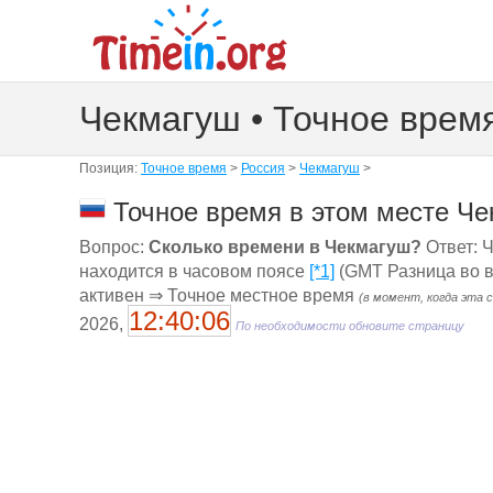
Чекмагуш • Точное врем
Позиция:
Точное время
>
Россия
>
Чекмагуш
>
Точное время в этом месте Че
Вопрос:
Сколько времени в Чекмагуш?
Ответ: Ч
находится в часовом поясе
[*1]
(GMT Разница во в
активен ⇒ Точное местное время
(в момент, когда эта 
12:40:06
2026,
По необходимости обновите страницу