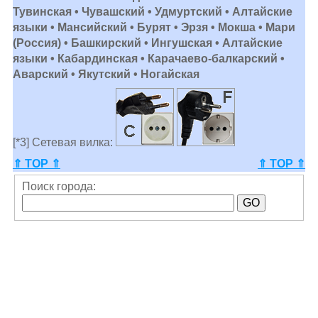
Тувинская • Чувашский • Удмуртский • Алтайские
языки • Мансийский • Бурят • Эрзя • Мокша • Мари
(Россия) • Башкирский • Ингушская • Алтайские
языки • Кабардинская • Карачаево-балкарский •
Аварский • Якутский • Ногайская
[*3] Сетевая вилка:
⇑ TOP ⇑
⇑ TOP ⇑
Поиск города: