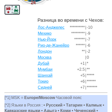
Разница во времени с Чехов:
Лос-Анджелес
**********
|
-10
Мехико
*********
|
-9
Нью-Йорк
*******
|
-7
Рио-де-Жанейро
******
|
-6
Лондон
**
|
-2
Москва
|
0
Дубай
+1
|
*
Мумбаи
+2.5
|
**
Шанхай
+5
|
*****
Токио
+6
|
******
Сидней
+7
|
*******
[*1] MSK =
Europe/Moscow
Часовой пояс
[*2] Языки в Россия :
• Русский • Татарин • Калмык •
Кавказские языки • Адыгэ • Коми • Чеченский •