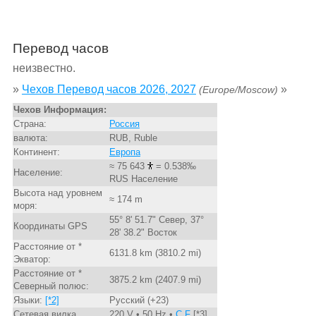
Перевод часов
неизвестно.
»
Чехов Перевод часов 2026, 2027
»
(Europe/Moscow)
Чехов Информация:
Страна:
Россия
валюта:
RUB, Ruble
Континент:
Европа
≈ 75 643
= 0.538‰
Население:
RUS Население
Высота над уровнем
≈ 174 m
моря:
55° 8' 51.7" Север, 37°
Координаты GPS
28' 38.2" Восток
Расстояние от *
6131.8 km (3810.2 mi)
Экватор:
Расстояние от *
3875.2 km (2407.9 mi)
Северный полюс:
Языки:
[*2]
Русский (+23)
Сетевая вилка
220 V • 50 Hz •
C,F
[*3]