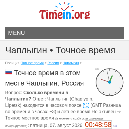
MENU
Чаплыгин • Точное время
Позиция:
Точное время
>
Россия
>
Чаплыгин
>
AM
Точное время в этом
месте Чаплыгин, Россия
Вопрос:
Сколько времени в
Чаплыгин?
Ответ: Чаплыгин (Chaplygin,
Lipetsk) находится в часовом поясе
[*1]
(GMT Разница
во времени в часах: +3) и летнее время Не активен ⇒
Точное местное время
(в момент, когда эта страница
00:48:58
: пятница, 07. август 2026,
генерируется)
По