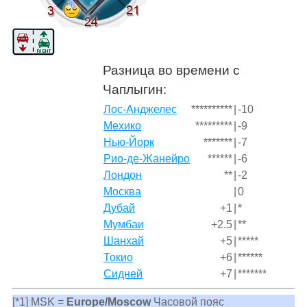
Разница во времени с
Чаплыгин:
Лос-Анджелес
**********
|
-10
Мехико
*********
|
-9
Нью-Йорк
*******
|
-7
Рио-де-Жанейро
******
|
-6
Лондон
**
|
-2
Москва
|
0
Дубай
+1
|
*
Мумбаи
+2.5
|
**
Шанхай
+5
|
*****
Токио
+6
|
******
Сидней
+7
|
*******
[*1] MSK =
Europe/Moscow
Часовой пояс