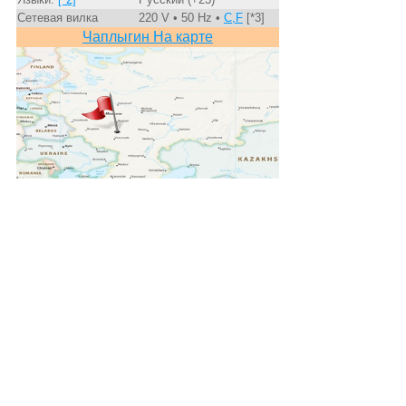
Сетевая вилка
220 V • 50 Hz •
C,F
[*3]
Чаплыгин На карте