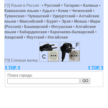
[*2] Языки в Россия :
• Русский • Татарин • Калмык •
Кавказские языки • Адыгэ • Коми • Чеченский •
Тувинская • Чувашский • Удмуртский • Алтайские
языки • Мансийский • Бурят • Эрзя • Мокша • Мари
(Россия) • Башкирский • Ингушская • Алтайские
языки • Кабардинская • Карачаево-балкарский •
Аварский • Якутский • Ногайская
[*3] Сетевая вилка:
⇑ TOP ⇑
⇑ TOP ⇑
Поиск города: