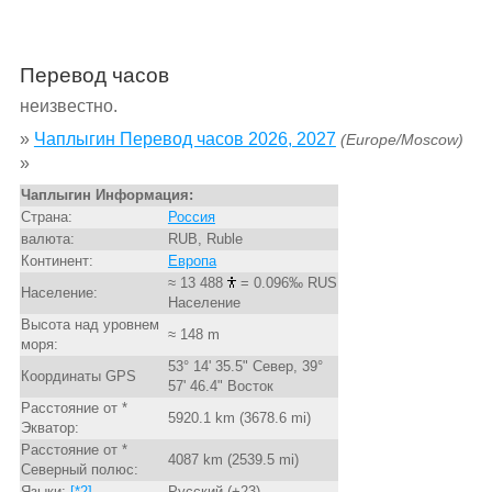
Перевод часов
неизвестно.
»
Чаплыгин Перевод часов 2026, 2027
(Europe/Moscow)
»
Чаплыгин Информация:
Страна:
Россия
валюта:
RUB, Ruble
Континент:
Европа
≈ 13 488
= 0.096‰ RUS
Население:
Население
Высота над уровнем
≈ 148 m
моря:
53° 14' 35.5" Север, 39°
Координаты GPS
57' 46.4" Восток
Расстояние от *
5920.1 km (3678.6 mi)
Экватор:
Расстояние от *
4087 km (2539.5 mi)
Северный полюс:
Языки:
[*2]
Русский (+23)