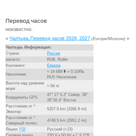
Перевод часов
неизвестно.
»
Чалтырь Перевод часов 2026, 2027
»
(Europe/Moscow)
Чалтырь Информация:
Страна:
Россия
валюта:
RUB, Ruble
Континент:
Европа
≈ 14 689
= 0.104‰
Население:
RUS Население
Высота над уровнем
≈ 56 m
моря:
47° 17' 5.2" Север, 39°
Координаты GPS
28' 56.4" Восток
Расстояние от *
5257.6 km (3266.9 mi)
Экватор:
Расстояние от *
4749.5 km (2951.2 mi)
Северный полюс:
Языки:
[*2]
Русский (+23)
Сетевая вилка
220 V • 50 Hz •
C,F
[*3]