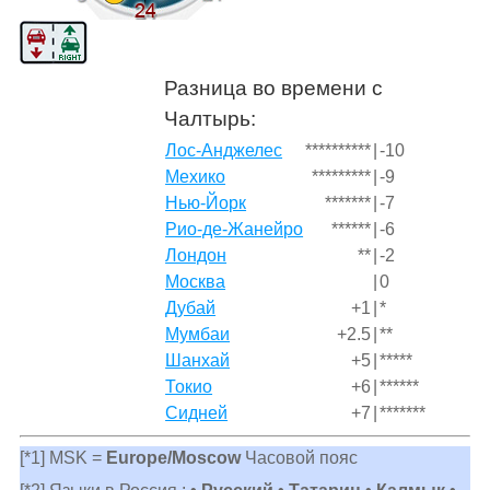
Разница во времени с
Чалтырь:
Лос-Анджелес
**********
|
-10
Мехико
*********
|
-9
Нью-Йорк
*******
|
-7
Рио-де-Жанейро
******
|
-6
Лондон
**
|
-2
Москва
|
0
Дубай
+1
|
*
Мумбаи
+2.5
|
**
Шанхай
+5
|
*****
Токио
+6
|
******
Сидней
+7
|
*******
[*1] MSK =
Europe/Moscow
Часовой пояс