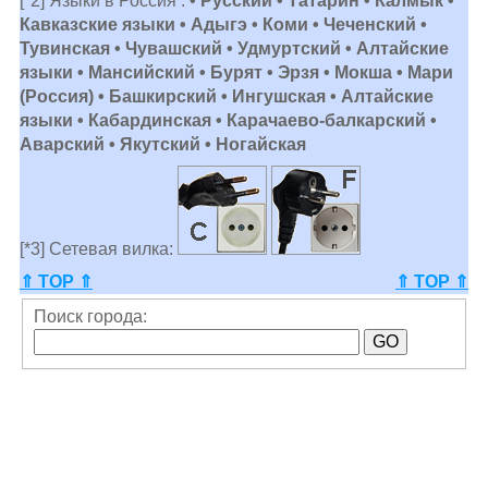
[*2] Языки в Россия :
• Русский • Татарин • Калмык •
Кавказские языки • Адыгэ • Коми • Чеченский •
Тувинская • Чувашский • Удмуртский • Алтайские
языки • Мансийский • Бурят • Эрзя • Мокша • Мари
(Россия) • Башкирский • Ингушская • Алтайские
языки • Кабардинская • Карачаево-балкарский •
Аварский • Якутский • Ногайская
[*3] Сетевая вилка:
⇑ TOP ⇑
⇑ TOP ⇑
Поиск города: