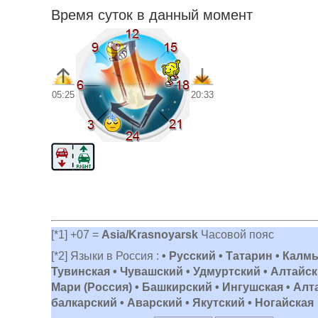
Время суток в данный момент
05:25
20:33
[*1] +07 =
Asia/Krasnoyarsk
Часовой пояс
[*2] Языки в Россия :
• Русский • Татарин • Калм
Тувинская • Чувашский • Удмуртский • Алтайски
Мари (Россия) • Башкирский • Ингушская • Алт
балкарский • Аварский • Якутский • Ногайская