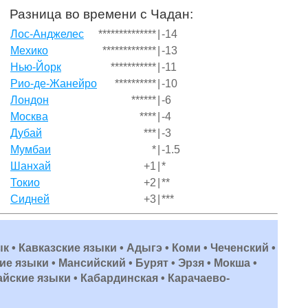
Разница во времени с Чадан:
Лос-Анджелес
**************
|
-14
Мехико
*************
|
-13
Нью-Йорк
***********
|
-11
Рио-де-Жанейро
**********
|
-10
Лондон
******
|
-6
Москва
****
|
-4
Дубай
***
|
-3
Мумбаи
*
|
-1.5
Шанхай
+1
|
*
Токио
+2
|
**
Сидней
+3
|
***
ык • Кавказские языки • Адыгэ • Коми • Чеченский •
е языки • Мансийский • Бурят • Эрзя • Мокша •
айские языки • Кабардинская • Карачаево-