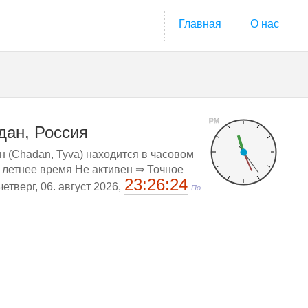
Главная
О нас
PM
дан, Россия
н (Chadan, Tyva) находится в часовом
и летнее время Не активен ⇒ Точное
23:26:25
 четверг, 06. август 2026,
По