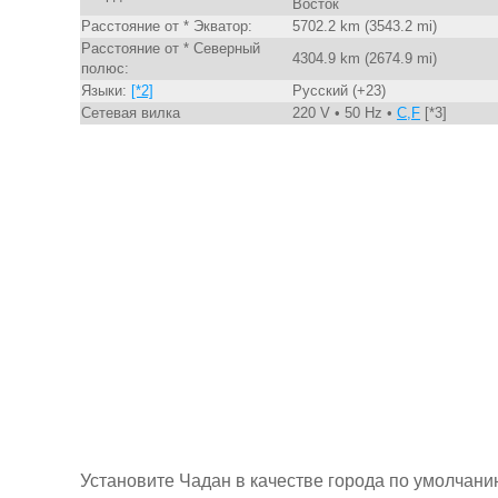
Восток
Расстояние от * Экватор:
5702.2 km (3543.2 mi)
Расстояние от * Северный
4304.9 km (2674.9 mi)
полюс:
Языки:
[*2]
Русский (+23)
Сетевая вилка
220 V • 50 Hz •
C,F
[*3]
Установите Чадан в качестве города по умолчани