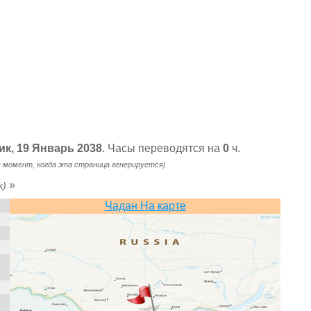
ик, 19 Январь 2038
. Часы переводятся на
0
ч.
в момент, когда эта страница генерируется)
»
k)
Чадан На карте